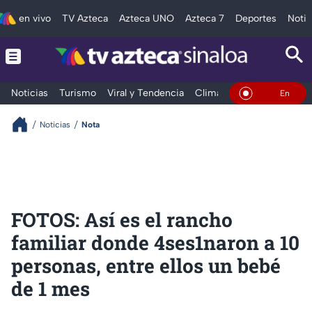
en vivo
TV Azteca
Azteca UNO
Azteca 7
Deportes
Notic
Noticias
Turismo
Viral y Tendencia
Clima
Deportes
Espec
En Vivo
Noticias
Nota
FOTOS: Así es el rancho
familiar donde 4ses1naron a 10
personas, entre ellos un bebé
de 1 mes