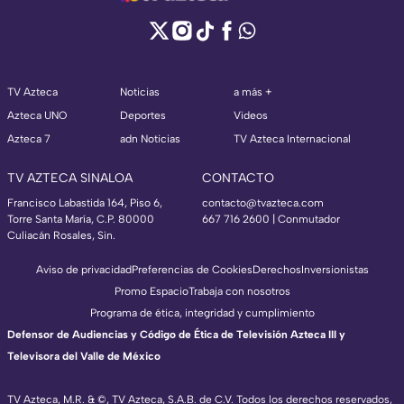
TV Azteca
Noticias
a más +
Azteca UNO
Deportes
Videos
Azteca 7
adn Noticias
TV Azteca Internacional
TV AZTECA SINALOA
CONTACTO
Francisco Labastida 164, Piso 6,
contacto@tvazteca.com
Torre Santa María, C.P. 80000
667 716 2600 | Conmutador
Culiacán Rosales, Sin.
Aviso de privacidad
Preferencias de Cookies
Derechos
Inversionistas
Promo Espacio
Trabaja con nosotros
Programa de ética, integridad y cumplimiento
Defensor de Audiencias y Código de Ética de Televisión Azteca III y
Televisora del Valle de México
TV Azteca, M.R. & ©, TV Azteca, S.A.B. de C.V. Todos los derechos reservados,