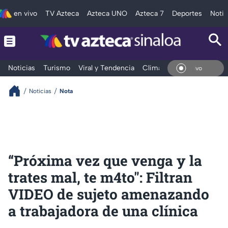
en vivo
TV Azteca
Azteca UNO
Azteca 7
Deportes
Notic
Noticias
Turismo
Viral y Tendencia
Clima
Deportes
Espec
En Vivo
Noticias
Nota
“Próxima vez que venga y la
trates mal, te m4to": Filtran
VIDEO de sujeto amenazando
a trabajadora de una clínica