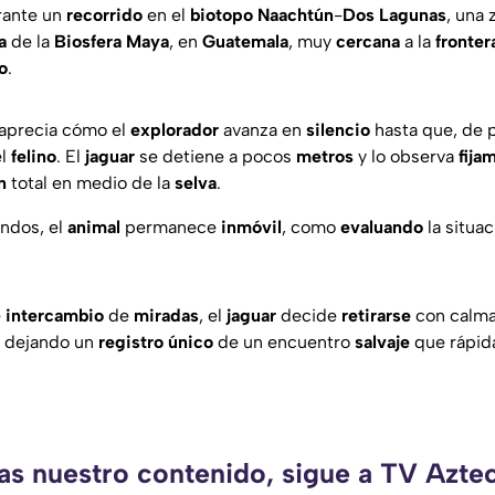
rante un
recorrido
en el
biotopo
Naachtún
-
Dos
Lagunas
, una
a
de la
Biosfera Maya
, en
Guatemala
, muy
cercana
a la
fronter
o
.
aprecia cómo el
explorador
avanza en
silencio
hasta que, de 
el
felino
. El
jaguar
se detiene a pocos
metros
y lo observa
fija
n
total en medio de la
selva
.
ndos, el
animal
permanece
inmóvil
, como
evaluando
la situa
e
intercambio
de
miradas
, el
jaguar
decide
retirarse
con calma
, dejando un
registro
único
de un encuentro
salvaje
que rápid
as nuestro contenido, sigue a TV Azte