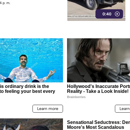
4 p. m.
0:40