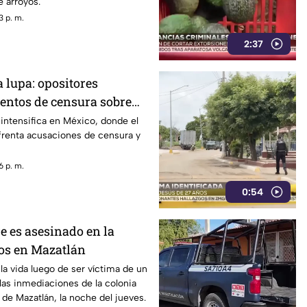
 arroyos.
3 p. m.
2:37
 lupa: opositores
entos de censura sobre
rimen organizado
 intensifica en México, donde el
frenta acusaciones de censura y
6 p. m.
0:54
 es asesinado en la
os en Mazatlán
a vida luego de ser víctima de un
as inmediaciones de la colonia
 de Mazatlán, la noche del jueves.