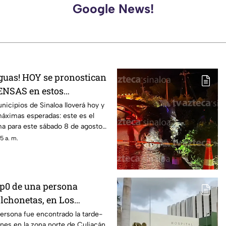
Google News!
aguas! HOY se pronostican
NSAS en estos
 Sinaloa
icipios de Sinaloa lloverá hoy y
máximas esperadas: este es el
ma para este sábado 8 de agosto
5 a. m.
rp0 de una persona
olchonetas, en Los
acán
ersona fue encontrado la tarde-
nes en la zona norte de Culiacán