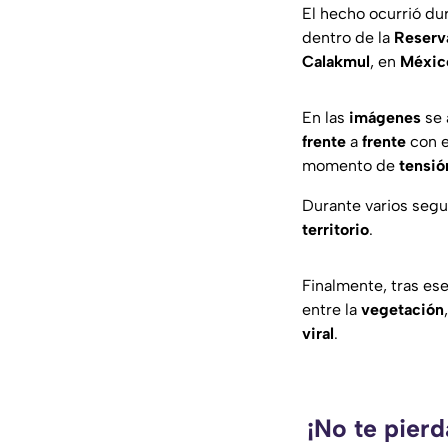
El hecho ocurrió du
dentro de la
Reserv
Calakmul
, en
Méxic
En las
imágenes
se 
frente
a
frente
con 
momento de
tensió
Durante varios segu
territorio
.
Finalmente, tras es
entre la
vegetación
viral
.
¡No te pierd