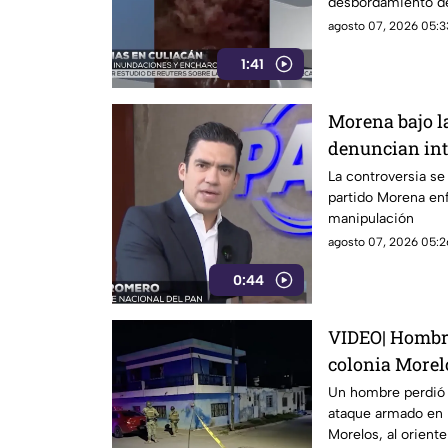
desbordamiento de
agosto 07, 2026 05:3
1:41
Morena bajo la
denuncian int
políticos y c
La controversia se
partido Morena en
manipulación
agosto 07, 2026 05:2
0:44
VIDEO| Hombre
colonia Morel
Un hombre perdió l
ataque armado en l
Morelos, al oriente