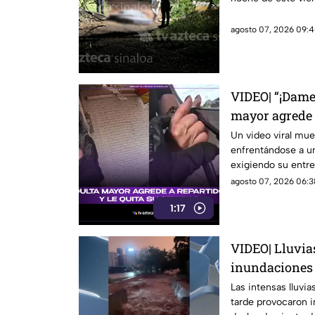
agosto 07, 2026 09:4
VIDEO| “¡Dame
mayor agrede a
celular
Un video viral mue
enfrentándose a un
exigiendo su entre
agosto 07, 2026 06:3
1:17
VIDEO| Lluvia
inundaciones 
Las intensas lluvia
tarde provocaron i