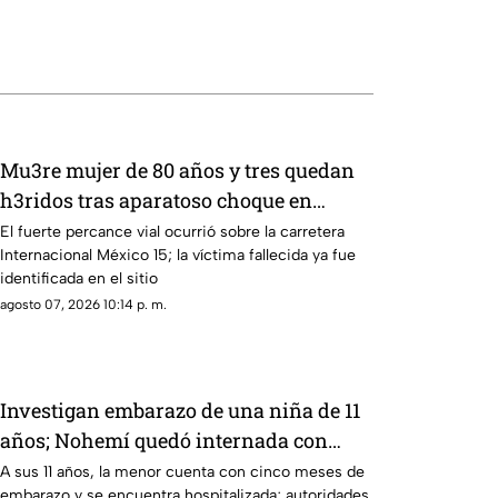
Mu3re mujer de 80 años y tres quedan
h3ridos tras aparatoso choque en
Limón de los Ramos, Culiacán
El fuerte percance vial ocurrió sobre la carretera
Internacional México 15; la víctima fallecida ya fue
identificada en el sitio
agosto 07, 2026 10:14 p. m.
Investigan embarazo de una niña de 11
años; Nohemí quedó internada con
cinco meses de gestación
A sus 11 años, la menor cuenta con cinco meses de
embarazo y se encuentra hospitalizada; autoridades