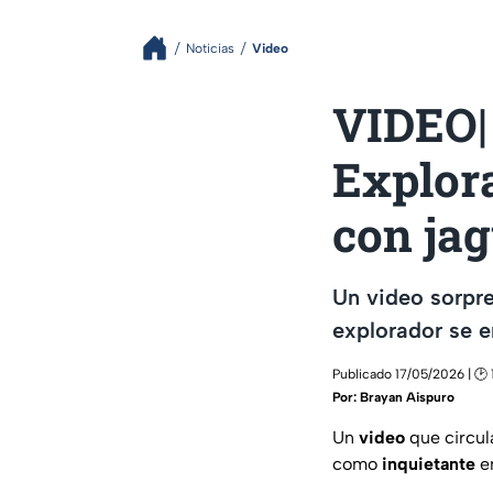
Noticias
Video
VIDEO| 
Explora
con jag
Un video sorpre
explorador se e
Publicado 17/05/2026 | 🕑 
Por:
Brayan Aispuro
Un
video
que circul
como
inquietante
e