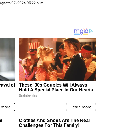
detenido, informó la Fiscalía General del Estado.
agosto 07, 2026 05:22 p. m.