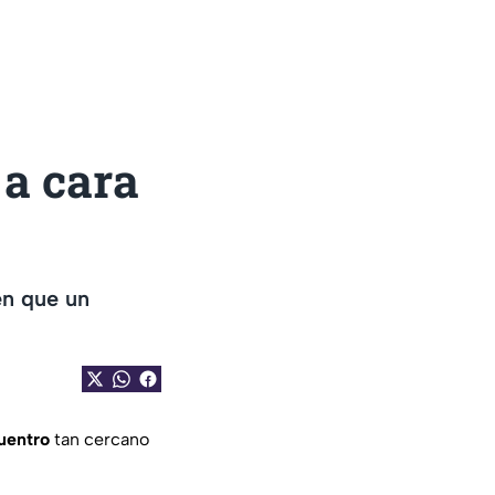
 a cara
en que un
a
uentro
tan cercano