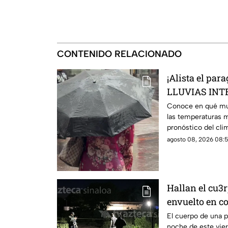
CONTENIDO RELACIONADO
¡Alista el par
LLUVIAS INTE
municipios de
Conoce en qué mun
las temperaturas 
pronóstico del cli
de 2026
agosto 08, 2026 08:5
Hallan el cu3
envuelto en c
Cerritos, Culi
El cuerpo de una p
noche de este vier