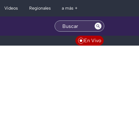
Regionales
Videos
a más +
En Vivo