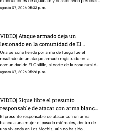
exportaciones de aguacate y ocasionando pérdidas
millonarias
agosto 07, 2026 05:33 p. m.
VIDEO| Ataque armado deja un
lesionado en la comunidad de El
Chilillo en Mazatlán
Una persona herida por arma de fuego fue el
resultado de un ataque armado registrado en la
comunidad de El Chilillo, al norte de la zona rural de
Mazatlán.
agosto 07, 2026 05:26 p. m.
VIDEO| Sigue libre el presunto
responsable de atacar con arma blanca
a una mujer en Los Mochis
El presunto responsable de atacar con un arma
blanca a una mujer el pasado miércoles, dentro de
una vivienda en Los Mochis, aún no ha sido