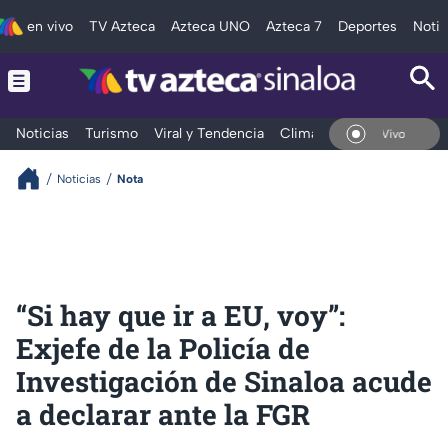
en vivo
TV Azteca
Azteca UNO
Azteca 7
Deportes
Notic
Noticias
Turismo
Viral y Tendencia
Clima
Deportes
Espec
En Vivo
Noticias
Nota
“Si hay que ir a EU, voy”:
Exjefe de la Policía de
Investigación de Sinaloa acude
a declarar ante la FGR