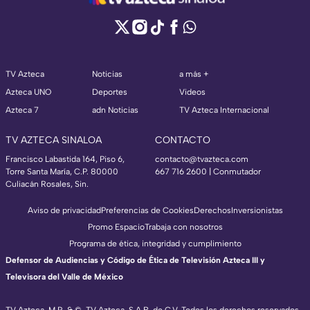
TV Azteca
Noticias
a más +
Azteca UNO
Deportes
Videos
Azteca 7
adn Noticias
TV Azteca Internacional
TV AZTECA SINALOA
CONTACTO
Francisco Labastida 164, Piso 6,
contacto@tvazteca.com
Torre Santa María, C.P. 80000
667 716 2600 | Conmutador
Culiacán Rosales, Sin.
Aviso de privacidad
Preferencias de Cookies
Derechos
Inversionistas
Promo Espacio
Trabaja con nosotros
Programa de ética, integridad y cumplimiento
Defensor de Audiencias y Código de Ética de Televisión Azteca III y
Televisora del Valle de México