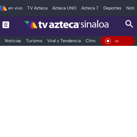
en vivo
TV Azteca
Azteca UNO
Azteca 7
Deportes
Notic
Noticias
Turismo
Viral y Tendencia
Clima
Deportes
Espec
En Vi