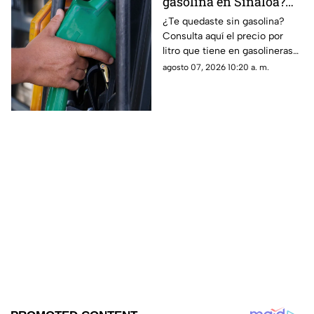
gasolina en Sinaloa?
Este es su precio hoy 7
¿Te quedaste sin gasolina?
Consulta aquí el precio por
de agosto de 2026
litro que tiene en gasolineras
de Sinaloa y en el país, hoy 7
agosto 07, 2026 10:20 a. m.
de agosto de 2026