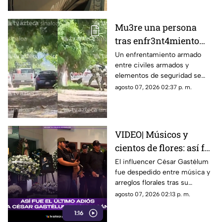
Mu3re una persona
tras enfr3nt4miento
entre agentes y
Un enfrentamiento armado
entre civiles armados y
delincuentes en
elementos de seguridad se
Coyotitán, San Ignacio
registró este viernes en San
agosto 07, 2026 02:37 p. m.
Ignacio; el saldo es de una
persona sin vida
VIDEO| Músicos y
cientos de flores: así fue
el último adiós a César
El influencer César Gastélum
fue despedido entre música y
Gastélum
arreglos florales tras su
asesinato en Culiacán.
agosto 07, 2026 02:13 p. m.
1:16