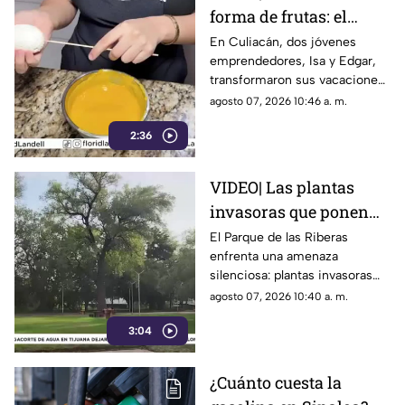
forma de frutas: el
emprendimiento viral
En Culiacán, dos jóvenes
emprendedores, Isa y Edgar,
de dos jóvenes en
transformaron sus vacaciones
Culiacán
en un viral negocio de postres
agosto 07, 2026 10:46 a. m.
que parecen frutas reales.
2:36
VIDEO| Las plantas
invasoras que ponen
en riesgo el Parque de
El Parque de las Riberas
enfrenta una amenaza
las Riberas en Culiacán
silenciosa: plantas invasoras
que desplazan especies
agosto 07, 2026 10:40 a. m.
nativas y desequilibran su
3:04
frágil ecosistema.
¿Cuánto cuesta la