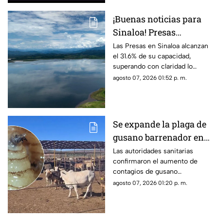
¡Buenas noticias para
Sinaloa! Presas
superan por mucho los
Las Presas en Sinaloa alcanzan
el 31.6% de su capacidad,
niveles de agua del
superando con claridad lo
2025
registrado el año pasado 2025
agosto 07, 2026 01:52 p. m.
Se expande la plaga de
gusano barrenador en
Sinaloa: Suman 22
Las autoridades sanitarias
confirmaron el aumento de
animales infectados
contagios de gusano
barrenador en Sinaloa,
agosto 07, 2026 01:20 p. m.
ubicando al sur del estado
como el principal foco rojo