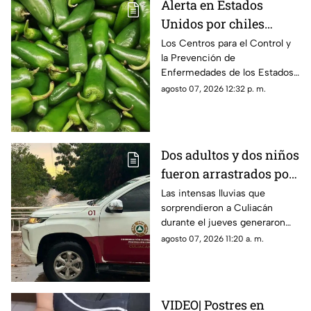
Alerta en Estados
Unidos por chiles
jalapeños de Sinaloa:
Los Centros para el Control y
la Prevención de
Suman más de 300
Enfermedades de los Estados
enfermos por
Unidos (CDC) emitieron una
agosto 07, 2026 12:32 p. m.
Salmonella
alerta sanitaria tras confirmar
345 contagios en 27 estados
Dos adultos y dos niños
fueron arrastrados por
un arroyo durante
Las intensas lluvias que
sorprendieron a Culiacán
intensas lluvias en
durante el jueves generaron
Culiacán
más de 20 emergencias en
agosto 07, 2026 11:20 a. m.
distintas colonias y
comunidades del municipio
VIDEO| Postres en