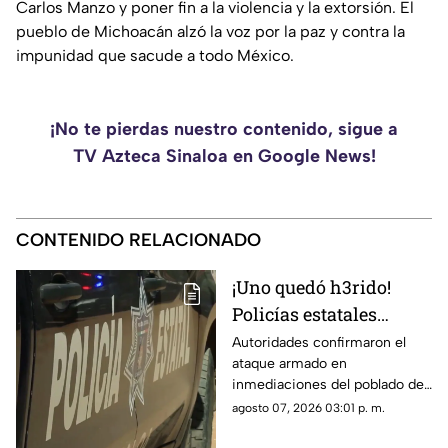
Carlos Manzo y poner fin a la violencia y la extorsión. El
pueblo de Michoacán alzó la voz por la paz y contra la
impunidad que sacude a todo México.
¡No te pierdas nuestro contenido, sigue a
TV Azteca Sinaloa en Google News!
CONTENIDO RELACIONADO
¡Uno quedó h3rido!
Policías estatales
fueron atac4dos a
Autoridades confirmaron el
ataque armado en
bal4z0s al norte de
inmediaciones del poblado de
Mazatlán
El Chilillo, al norte de Mazatlán
agosto 07, 2026 03:01 p. m.