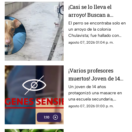
¡Casi se lo lleva el
arroyo! Buscan a
dueños de perrito
El perro se encontraba solo en
un arroyo de la colonia
rescatado tras lluvias
Chulavista; fue hallado con
en Culiacán
collar, pero no se tiene
agosto 07, 2026 01:04 p. m.
información sobre sus dueños
¡Varios profesores
muertos! Joven de 14
años asesina a sus
Un joven de 14 años
protagonizó una masacre en
abuelos y hace tiroteo
una escuela secundaria,
en una secundaria
dejando al menos siete
agosto 07, 2026 01:00 p. m.
(VIDEO)
muertos, incluidos sus
1:10
abuelos.