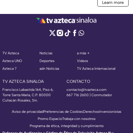
TV Azteca
Noticias
a más +
Azteca UNO
Deportes
Videos
Azteca 7
adn Noticias
TV Azteca Internacional
TV AZTECA SINALOA
CONTACTO
Francisco Labastida 164, Piso 6,
contacto@tvazteca.com
Torre Santa María, C.P. 80000
667 716 2600 | Conmutador
Culiacán Rosales, Sin.
Aviso de privacidad
Preferencias de Cookies
Derechos
Inversionistas
Promo Espacio
Trabaja con nosotros
Programa de ética, integridad y cumplimiento
Defensor de Audiencias y Código de Ética de Televisión Azteca III y