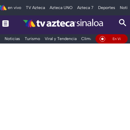
en vivo
TV Azteca
Azteca UNO
Azteca 7
Deportes
Notic
Noticias
Turismo
Viral y Tendencia
Clima
Deportes
Espec
En Vivo