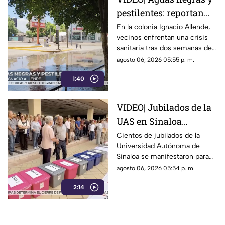
pestilentes: reportan
fuga de drenaje en la
En la colonia Ignacio Allende,
vecinos enfrentan una crisis
colonia Ignacio Allende
sanitaria tras dos semanas de
en Culiacán
una fuga de aguas negras.
agosto 06, 2026 05:55 p. m.
1:40
VIDEO| Jubilados de la
UAS en Sinaloa
descuentos indebidos
Cientos de jubilados de la
Universidad Autónoma de
en sus pensiones
Sinaloa se manifestaron para
denunciar descuentos
agosto 06, 2026 05:54 p. m.
indebidos en sus pensiones
2:14