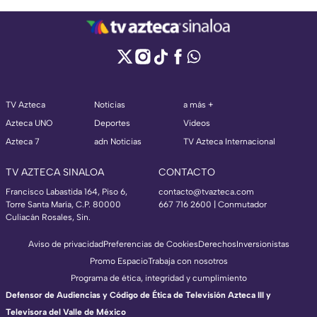
TV Azteca
Noticias
a más +
Azteca UNO
Deportes
Videos
Azteca 7
adn Noticias
TV Azteca Internacional
TV AZTECA SINALOA
CONTACTO
Francisco Labastida 164, Piso 6,
contacto@tvazteca.com
Torre Santa María, C.P. 80000
667 716 2600 | Conmutador
Culiacán Rosales, Sin.
Aviso de privacidad
Preferencias de Cookies
Derechos
Inversionistas
Promo Espacio
Trabaja con nosotros
Programa de ética, integridad y cumplimiento
Defensor de Audiencias y Código de Ética de Televisión Azteca III y
Televisora del Valle de México