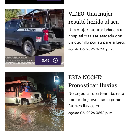
VIDEO| Una mujer
resultó herida al ser
atacada con cuchillo
Una mujer fue trasladada a un
hospital tras ser atacada con
tras discusión con su
un cuchillo por su pareja luego
pareja en Los Mochis
de una discusión
agosto 06, 2026 06:23 p. m.
0:48
ESTA NOCHE:
Pronostican lluvias
FUERTES a INTENSAS
No dejes la ropa tendida: esta
noche de jueves se esperan
en estos municipios de
fuertes lluvias en
Sinaloa
prácticamente todo el estado
agosto 06, 2026 06:18 p. m.