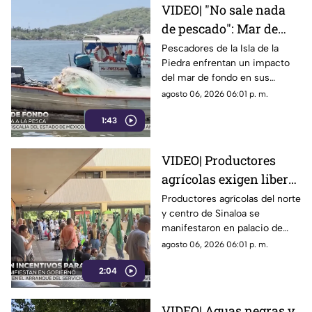
VIDEO| "No sale nada
de pescado": Mar de
fondo golpea a la pesca
Pescadores de la Isla de la
Piedra enfrentan un impacto
en Mazatlán
del mar de fondo en sus
capturas, reportando
agosto 06, 2026 06:01 p. m.
reducciones de hasta el 50%.
1:43
VIDEO| Productores
agrícolas exigen liberar
apoyos para temporada
Productores agrícolas del norte
y centro de Sinaloa se
de siembra
manifestaron en palacio de
Gobierno pidiendo la
agosto 06, 2026 06:01 p. m.
liberación de apoyos para el
2:04
campo
VIDEO| Aguas negras y