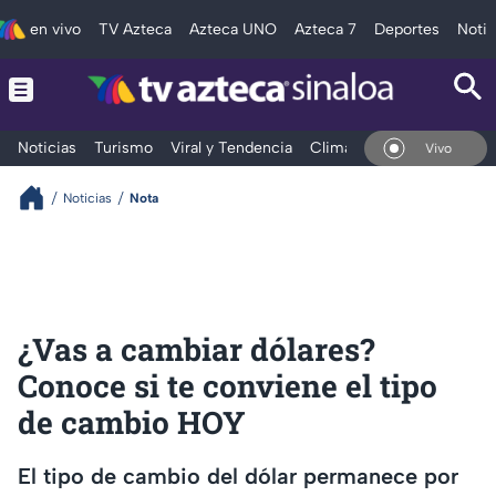
en vivo
TV Azteca
Azteca UNO
Azteca 7
Deportes
Notic
Noticias
Turismo
Viral y Tendencia
Clima
Deportes
Espec
En Vivo
Noticias
Nota
¿Vas a cambiar dólares?
Conoce si te conviene el tipo
de cambio HOY
El tipo de cambio del dólar permanece por