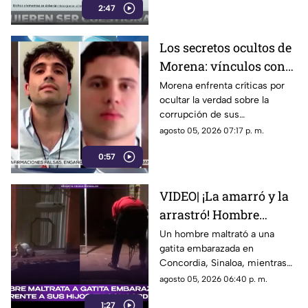
2:47
Los secretos ocultos de
Morena: vínculos con
el crimen organizado y
Morena enfrenta críticas por
ocultar la verdad sobre la
obras faraónicas
corrupción de sus
gobernadores y el vínculo con
agosto 05, 2026 07:17 p. m.
el crimen organizado
0:57
VIDEO| ¡La amarró y la
arrastró! Hombre
maltrata a gatita
Un hombre maltrató a una
gatita embarazada en
embarazada en
Concordia, Sinaloa, mientras
Concordia frente a sus
su familia ríe, se burlan y
agosto 05, 2026 06:40 p. m.
hijos
graban el momento.
1:27