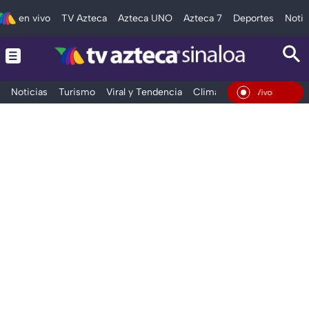
en vivo
TV Azteca
Azteca UNO
Azteca 7
Deportes
Notic
Noticias
Turismo
Viral y Tendencia
Clima
Deportes
Espec
En Vivo