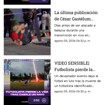
La última publicación
de César Gastélum
antes de ser asesinado
Días antes de ser atacado a
balazos durante una
en vivo: Presumía una
transmisión en vivo en
"cita fresita"
Culiacán, el creador de
agosto 05, 2026 06:32 p. m.
contenido César Gastelum
compartió un video que dejaba
entrever un nuevo “romance”
VIDEO SENSIBLE|
Futbolista pierde la
vida tras ser impactado
Un devastador evento dejó al
fútbol en luto tras la muerte de
por un rayo en pleno
un futbolista identificado
partido
cómo Safwan Awae por un
agosto 05, 2026 06:30 p. m.
rayo durante un partido en
0:53
Tailandia