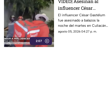
VIDEO| Asesinan al
influencer César
Gastélum en Tres Ríos,
El influencer César Gastélum
fue asesinado a balazos la
Culiacán
noche del martes en Culiacán,
mientras grababa contenido,
agosto 05, 2026 04:27 p. m.
justo afuera de un restaurante
2:07
en Tres Ríos.