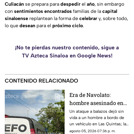
Culiacán
se prepara para
despedir
el
año
, sin embargo
con
sentimientos
encontrados
familias de la
capital
sinaloense
replantean la forma de
celebrar
y, sobre todo,
lo que
desean
para el
próximo
ciclo
.
¡No te pierdas nuestro contenido, sigue a
TV Azteca Sinaloa en Google News!
CONTENIDO RELACIONADO
Era de Navolato:
hombre asesinado en
Las Quintas, Culiacán,
Un ataque a balazos dejó sin
vida a un hombre a bordo de
ya fue identificado
un vehículo en Las Quintas; la
identidad de la víctima ya fue
agosto 05, 2026 07:36 p. m.