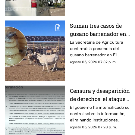
revelada
Suman tres casos de
gusano barrenador en
ganado al sur de
La Secretaría de Agricultura
confirmó la presencia del
Sinaloa
gusano barrenador en El
Rosario y Escuinapa
agosto 05, 2026 07:32 p. m.
Censura y desaparición
de derechos: el ataque
del gobierno a la
El gobierno ha intensificado su
control sobre la información,
información pública
eliminando instituciones
autónomas y silenciando
agosto 05, 2026 07:28 p. m.
voces críticas