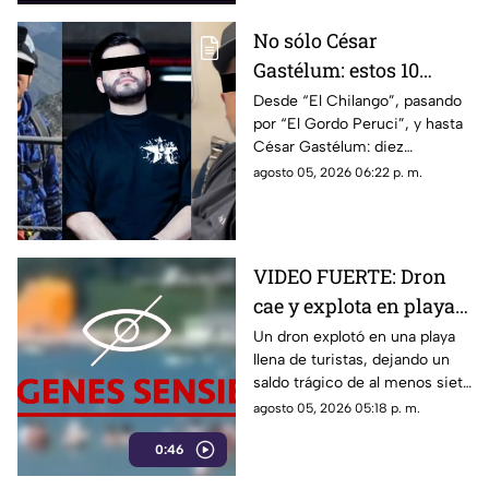
No sólo César
Gastélum: estos 10
influencers han sido
Desde “El Chilango”, pasando
por “El Gordo Peruci”, y hasta
as3sin4dos por la
César Gastélum: diez
guerra entre Los
influencers han sido
agosto 05, 2026 06:22 p. m.
Chapitos y La Mayiza
asesinados durante la guerra
entre grupos delictivos
VIDEO FUERTE: Dron
cae y explota en playa
repleta de turistas, hay
Un dron explotó en una playa
llena de turistas, dejando un
varios muertos y
saldo trágico de al menos siete
heridos
muertos, entre ellos tres
agosto 05, 2026 05:18 p. m.
menores, y cerca de 40
0:46
heridos.