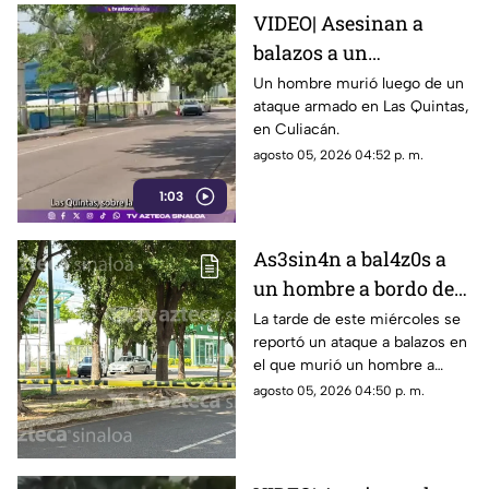
VIDEO| Asesinan a
balazos a un
automovilista en Las
Un hombre murió luego de un
ataque armado en Las Quintas,
Quintas, en Culiacán
en Culiacán.
agosto 05, 2026 04:52 p. m.
1:03
As3sin4n a bal4z0s a
un hombre a bordo de
un vehículo en Las
La tarde de este miércoles se
reportó un ataque a balazos en
Quintas, Culiacán
el que murió un hombre a
bordo de un vehículo
agosto 05, 2026 04:50 p. m.