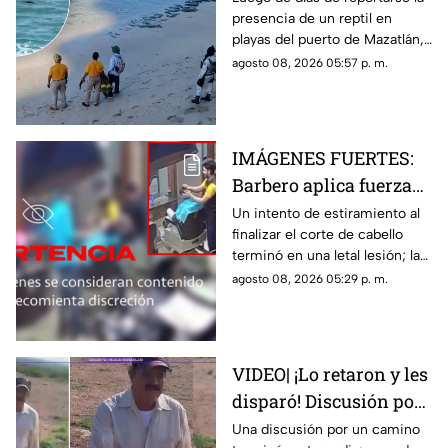
presencia de un reptil en
tras cuatro días
playas del puerto de Mazatlán,
cerradas
autoridades confirmaron la
agosto 08, 2026 05:57 p. m.
reapertura de estos espacios
IMÁGENES FUERTES:
Barbero aplica fuerza
de más y le rompe el
Un intento de estiramiento al
finalizar el corte de cabello
cuello a un cliente en
terminó en una letal lesión; las
pleno corte
estremecedoras imágenes
agosto 08, 2026 05:29 p. m.
captadas por cámaras de
seguridad se hicieron virales
VIDEO| ¡Lo retaron y les
disparó! Discusión por
un terreno termina con
Una discusión por un camino