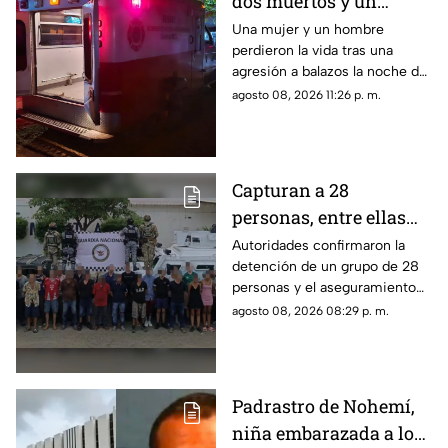
dos muertos y un
herido en la
Una mujer y un hombre
perdieron la vida tras una
sindicatura de Villa
agresión a balazos la noche de
Unión, Mazatlán
este sábado; un joven de 26
agosto 08, 2026 11:26 p. m.
años fue trasladado de
urgencia a un hospital
Capturan a 28
personas, entre ellas
mujeres, con un
Autoridades confirmaron la
detención de un grupo de 28
arsenal en El Roble,
personas y el aseguramiento
Mazatlán
de armas de fuego largas, en la
agosto 08, 2026 08:29 p. m.
zona rural de Mazatlán
Padrastro de Nohemí,
niña embarazada a los