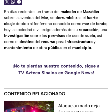
En días recientes un tramo del
malecón
de
Mazatlán
sobre la avenida del
Mar
, se
derrumbó
tras el
fuerte
oleaje
debido al fenómeno conocido como
mar
de
fondo
,
hoy la sociedad civil exige además de su
reparación
, una
investigación
sobre los
permisos
de uso de
suelo
, así
como el
destino
del
recurso
para
infraestructura
y
mantenimiento
de obra
pública
en el
municipio
.
¡No te pierdas nuestro contenido, sigue a
TV Azteca Sinaloa en Google News!
CONTENIDO RELACIONADO
Ataque armado deja