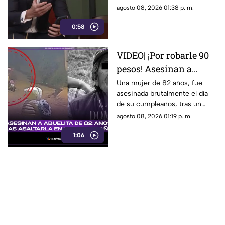
Gobierno Federal que
agosto 08, 2026 01:38 p. m.
amenazan la libertad de
0:58
expresión.
VIDEO| ¡Por robarle 90
pesos! Asesinan a
abuelita de 82 años tras
Una mujer de 82 años, fue
asesinada brutalmente el día
asaltarla en su
de su cumpleaños, tras un
cumpleaños
asalto por solo 90 pesos.
agosto 08, 2026 01:19 p. m.
1:06