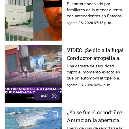
11 años, cuenta con
El hombre señalado por
familiares de la menor cuenta
historial de abus0;
con antecedentes en Estados
familiares lo acusan
Unidos por abuso a una menor;
agosto 08, 2026 07:43 p. m.
no ha sido detenido en México
VIDEO| ¡Se dio a la fuga!
Conductor atropella a
familia entera que
Una cámara de seguridad
captó el momento exacto en
caminaba sobre la calle
que un automóvil atropelló a
una familia entera.
agosto 08, 2026 06:14 p. m.
0:48
¿Ya se fue el cocodrilo?
Anuncian la apertura
de playas en Mazatlán
Luego de días de reportarse la