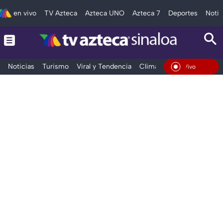
en vivo
TV Azteca
Azteca UNO
Azteca 7
Deportes
Notic
Noticias
Turismo
Viral y Tendencia
Clima
Deportes
Espec
En Vivo