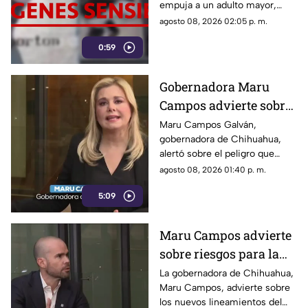
empuja a un adulto mayor,
provocando su muerte al ser
agosto 08, 2026 02:05 p. m.
atropellado por un tráiler.
0:59
Gobernadora Maru
Campos advierte sobre
el uso de lineamientos
Maru Campos Galván,
gobernadora de Chihuahua,
para sancionar a
alertó sobre el peligro que
medios y periodistas
implican los nuevos
agosto 08, 2026 01:40 p. m.
lineamientos para sancionar a
5:09
medios y periodistas.
Maru Campos advierte
sobre riesgos para la
libertad de expresión
La gobernadora de Chihuahua,
Maru Campos, advierte sobre
los nuevos lineamientos del