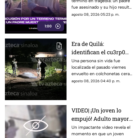
terminó en tragedia: un padre
un padre muerto y su
fue asesinado y su hijo resultó
hijo herido
herido.
agosto 08, 2026 05:23 p. m.
1:00
Era de Quilá:
identifican el cu3rp0
envuelto en
Una persona sin vida fue
localizada el pasado viernes
colchonetas hallado en
envuelto en colchonetas cera
Los Cerritos, Culiacán
del sector de Los Cerritos, en
agosto 08, 2026 04:40 p. m.
Culiacán
VIDEO| ¡Un joven lo
empujó! Adulto mayor
muere atropellado por
Un impactante video revela el
momento en que un joven
un tráiler