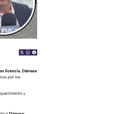
on licencia
,
Dámaso
ntos por los
equerimiento y
ndicó
Dámaso