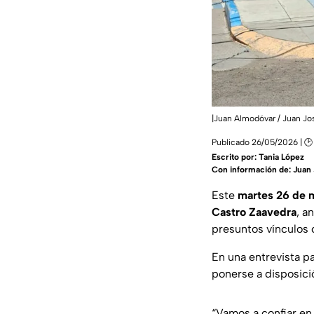
|Juan Almodóvar / Juan J
Publicado 26/05/2026 | 🕑
Escrito por:
Tania López
Con información de: Juan
Este
martes 26 de 
Castro Zaavedra
, a
presuntos vínculos 
En una entrevista p
ponerse a disposició
“Vamos a confiar en 