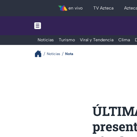
en vivo
TV Azteca
Aztec
Noticias
Turismo
Viral y Tendencia
Clima
D
Noticias
Nota
ÚLTIMA
present