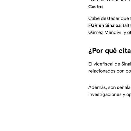
Castro
.
Cabe destacar que 
FGR en Sinaloa
, fal
Gámez Mendívil y ot
¿Por qué cit
El vicefiscal de Sin
relacionados con co
Además, son señala
investigaciones y op