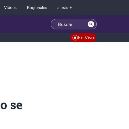
Regionales
Videos
a más +
En Vivo
o se