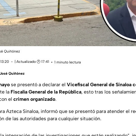
osé Quiñónez
 13:20
| Actualizado 🕑 17:41
1 minuto lectura
 José Quiñónez
mayo
se presentó a declarar el
Vicefiscal General de Sinaloa c
nte la
Fiscalía General de la República
, esto tras los señalamie
con el
crimen organizado
.
ara Azteca Sinaloa, informó que se presentó para atender el r
n de las autoridades para cualquier situación.
la integración de las investigaciones que están realizando”
,
i