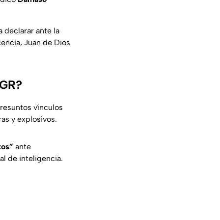
 declarar ante la
icencia, Juan de Dios
FGR?
presuntos vínculos
as y explosivos.
tos”
ante
l de inteligencia.