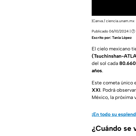
|Canva / ciencia.unam.mx
Publicado 06/10/2024 | 🕑
Escrito por:
Tania López
El cielo mexicano t
(Tsuchinshan-ATL
del sol cada
80.660
años
.
Este cometa único 
XXI
. Podrá observar
México, la próxima v
¡En todo su esplend
¿Cuándo se v