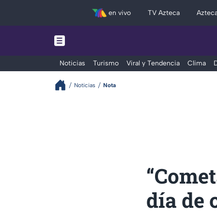
en vivo
TV Azteca
Aztec
Noticias
Turismo
Viral y Tendencia
Clima
D
Noticias
Nota
“Cometa
día de 