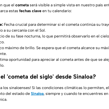
an que el
cometa
será visible a simple vista en nuestro país e
arca estas
fechas clave
en tu calendario:
e:
Fecha crucial para determinar si el cometa continúa su trayec
 a su cercanía con el Sol.
cio de su fase nocturna, lo que permitirá observarlo en el cielo
co.
co máximo de brillo. Se espera que el cometa alcance su máx
ante.
tima oportunidad para apreciar al cometa antes de que se aleje
lo.
 el 'cometa del siglo' desde Sinaloa?
a los sinaloenses! Si las condiciones climáticas lo permiten, e
nto del estado de
Sinaloa
, siempre y cuando te encuentres en
ica.