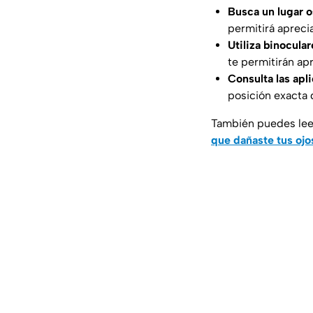
Busca un lugar o
permitirá apreci
Utiliza binocula
te permitirán apr
Consulta las apl
posición exacta 
También puedes lee
que dañaste tus ojo