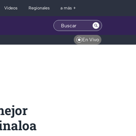
Regionales
Videos
a más +
En Vivo
mejor
Sinaloa