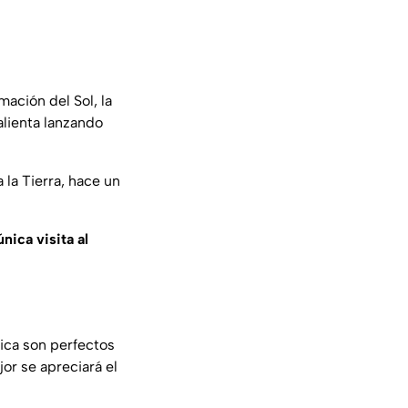
ación del Sol, la
alienta lanzando
 la Tierra, hace un
única visita al
ica son perfectos
or se apreciará el