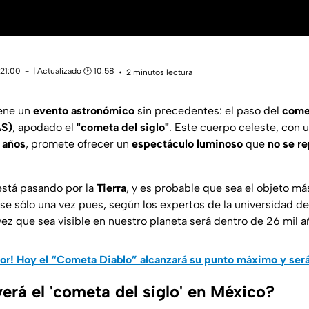
 21:00
| Actualizado 🕑 10:58
2 minutos lectura
iene un
evento astronómico
sin precedentes: el paso del
come
AS)
, apodado el
"cometa del siglo"
. Este cuerpo celeste, con 
 años
, promete ofrecer un
espectáculo luminoso
que
no se re
está pasando por la
Tierra
, y es probable que sea el objeto más
se sólo una vez pues, según los expertos de la universidad de
ez que sea visible en nuestro planeta será dentro de 26 mil a
or! Hoy el “Cometa Diablo” alcanzará su punto máximo y será 
erá el 'cometa del siglo' en México?