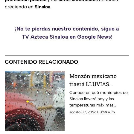
creciendo en
Sinaloa
.
¡No te pierdas nuestro contenido, sigue a
TV Azteca Sinaloa en Google News!
CONTENIDO RELACIONADO
Monzón mexicano
traerá LLUVIAS
FUERTES para Sinaloa
Conoce en qué municipios de
Sinaloa lloverá hoy y las
HOY: conoce en qué
temperaturas máximas
municipios
esperadas: este es el
agosto 07, 2026 08:59 a. m.
pronóstico del clima para este
viernes 7 de agosto de 2026