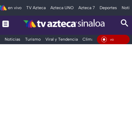
en vivo
TV Azteca
Azteca UNO
Azteca 7
Deportes
Notic
Noticias
Turismo
Viral y Tendencia
Clima
Deportes
Espec
En Viv