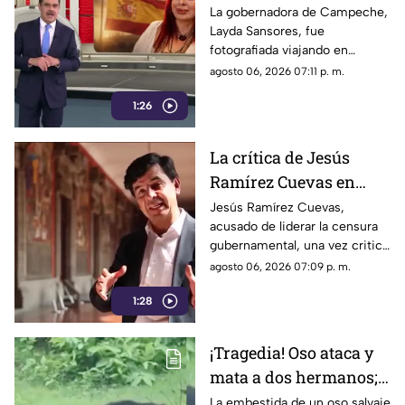
captada junto a su
La gobernadora de Campeche,
Layda Sansores, fue
hermana del DIF
fotografiada viajando en
estatal
primera clase a Madrid,
agosto 06, 2026 07:11 p. m.
acompañada de su hermana,
1:26
directora del DIF estatal
La crítica de Jesús
Ramírez Cuevas en
2013 se vuelve
Jesús Ramírez Cuevas,
acusado de liderar la censura
relevante en la censura
gubernamental, una vez criticó
actual
abiertamente en 2013 la
agosto 06, 2026 07:09 p. m.
manipulación mediática a
1:28
través de publicidad oficial
¡Tragedia! Oso ataca y
mata a dos hermanos;
dramático momento
La embestida de un oso salvaje