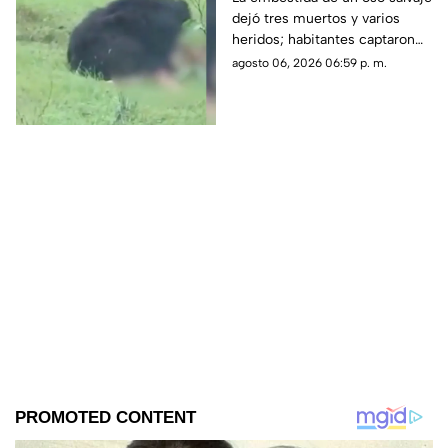
dejó tres muertos y varios
quedó grabado en
heridos; habitantes captaron
VIDEO
en video los momentos de
agosto 06, 2026 06:59 p. m.
terror sufridos por la familia