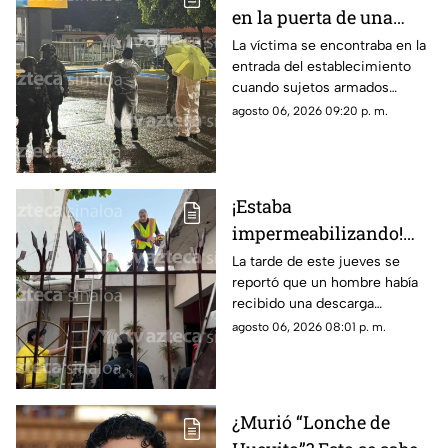
en la puerta de una
tienda de conveniencia
La víctima se encontraba en la
entrada del establecimiento
en la Emiliano Zapata,
cuando sujetos armados
Culiacán
abrieron fuego contra él
agosto 06, 2026 09:20 p. m.
¡Estaba
impermeabilizando!
Hombre recibe
La tarde de este jueves se
reportó que un hombre había
descarga eléctrica en la
recibido una descarga
colonia Álamos Uno, en
eléctrica mientras se
agosto 06, 2026 08:01 p. m.
Los Mochis
encontraba trabajando en un
domicilio de la ciudad de Los
Mochis
¿Murió “Lonche de