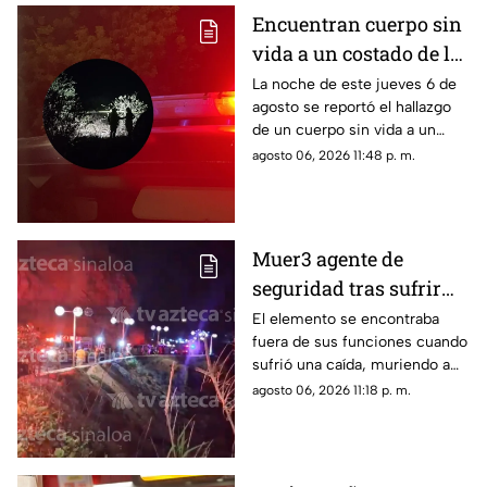
Encuentran cuerpo sin
vida a un costado de la
carretera Culiacán-
La noche de este jueves 6 de
agosto se reportó el hallazgo
Eldorado, en Costa Rica
de un cuerpo sin vida a un
costado de la carretera: estaba
agosto 06, 2026 11:48 p. m.
envuelto en plástico
Muer3 agente de
seguridad tras sufrir
caíd4 desde el Paseo
El elemento se encontraba
fuera de sus funciones cuando
del Centenario, en
sufrió una caída, muriendo a
Mazatlán
causa de múltiples golpes
agosto 06, 2026 11:18 p. m.