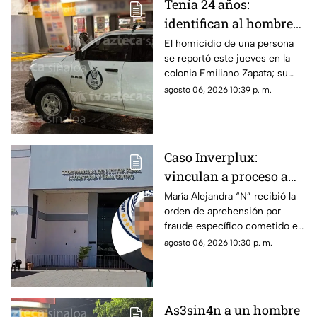
Tenía 24 años:
identifican al hombre
as3sin4do en tienda de
El homicidio de una persona
se reportó este jueves en la
conveniencia al sur de
colonia Emiliano Zapata; su
Culiacán
cuerpo quedó justo en la
agosto 06, 2026 10:39 p. m.
puerta de una tienda de
conveniencia
Caso Inverplux:
vinculan a proceso a
Isaac Andrey “N” y
María Alejandra “N” recibió la
orden de aprehensión por
detienen a segunda
fraude específico cometido en
implicada en
Sinaloa, mientras que el primer
agosto 06, 2026 10:30 p. m.
megafraude
detenido quedó en prisión
preventiva
As3sin4n a un hombre