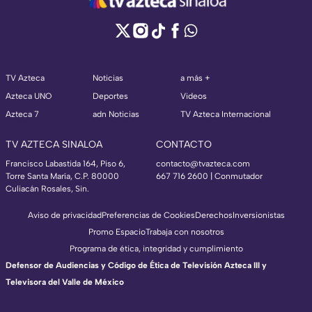
TV Azteca
Noticias
a más +
Azteca UNO
Deportes
Videos
Azteca 7
adn Noticias
TV Azteca Internacional
TV AZTECA SINALOA
CONTACTO
Francisco Labastida 164, Piso 6,
contacto@tvazteca.com
Torre Santa María, C.P. 80000
667 716 2600 | Conmutador
Culiacán Rosales, Sin.
Aviso de privacidad
Preferencias de Cookies
Derechos
Inversionistas
Promo Espacio
Trabaja con nosotros
Programa de ética, integridad y cumplimiento
Defensor de Audiencias y Código de Ética de Televisión Azteca III y
Televisora del Valle de México