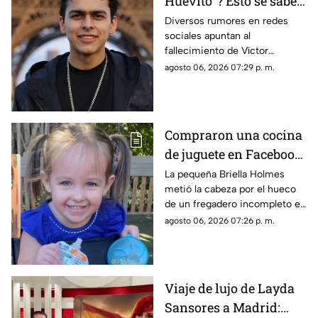
Huevito”? Esto se sabe
del streamer
Diversos rumores en redes
sociales apuntan al
sinaloense
fallecimiento de Víctor
Ordoñez, conocido como
agosto 06, 2026 07:29 p. m.
“Lonche de Huevito”. Te
decimos lo que se sabe del
streamer
Compraron una cocina
de juguete en Facebook
y terminó en tragedia:
La pequeña Briella Holmes
metió la cabeza por el hueco
Muere niña de 3 años
de un fregadero incompleto en
atrapada en el mueble
un mueble de segunda mano;
agosto 06, 2026 07:26 p. m.
la Policía de Florida alerta
sobre los riesgos de artículos
infantiles usados
Viaje de lujo de Layda
Sansores a Madrid: