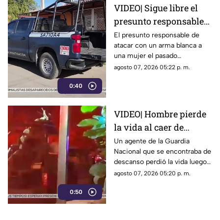
VIDEO| Sigue libre el
presunto responsable
de atacar con arma
El presunto responsable de
atacar con un arma blanca a
blanca a una mujer en
una mujer el pasado
Los Mochis
miércoles, dentro de una
agosto 07, 2026 05:22 p. m.
vivienda en Los Mochis, aún
0:40
no ha sido detenido, informó la
Fiscalía General del Estado.
VIDEO| Hombre pierde
la vida al caer de
acantilado en el Paseo
Un agente de la Guardia
Nacional que se encontraba de
del Centenario en
descanso perdió la vida luego
Mazatlán
de caer desde el Paseo del
agosto 07, 2026 05:20 p. m.
Centenario, al poniente del
0:50
puerto de Mazatlán, la noche
del jueves.