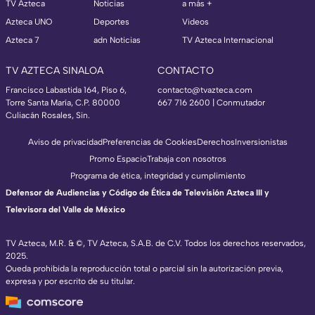
TV Azteca
Noticias
a más +
Azteca UNO
Deportes
Videos
Azteca 7
adn Noticias
TV Azteca Internacional
TV AZTECA SINALOA
CONTACTO
Francisco Labastida 164, Piso 6,
contacto@tvazteca.com
Torre Santa María, C.P. 80000
667 716 2600 | Conmutador
Culiacán Rosales, Sin.
Aviso de privacidad
Preferencias de Cookies
Derechos
Inversionistas
Promo Espacio
Trabaja con nosotros
Programa de ética, integridad y cumplimiento
Defensor de Audiencias y Código de Ética de Televisión Azteca III y
Televisora del Valle de México
TV Azteca, M.R. & ©, TV Azteca, S.A.B. de C.V. Todos los derechos reservados,
2025.
Queda prohibida la reproducción total o parcial sin la autorización previa,
expresa y por escrito de su titular.