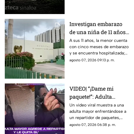
Investigan embarazo
de una niña de 11 años;
Nohemí quedó
A sus 11 años, la menor cuenta
con cinco meses de embarazo
internada con cinco
y se encuentra hospitalizada;
meses de gestación
autoridades investigan el caso
agosto 07, 2026 09:13 p. m.
como abuso
VIDEO| “¡Dame mi
paquete!”: Adulta
mayor agrede a
Un video viral muestra a una
adulta mayor enfrentándose a
repartidor y le quita su
un repartidor de paquetes,
celular
exigiendo su entrega y
agosto 07, 2026 06:38 p. m.
arrebatándole su celular.