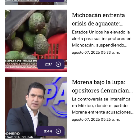
Michoacán enfrenta
crisis de aguacate:
Estados Unidos frena
Estados Unidos ha elevado la
alerta para sus inspectores en
exportaciones
Michoacán, suspendiendo
exportaciones de aguacate y
agosto 07, 2026 05:33 p. m.
ocasionando pérdidas
2:37
millonarias
Morena bajo la lupa:
opositores denuncian
intentos de censura
La controversia se intensifica
en México, donde el partido
sobre políticos y
Morena enfrenta acusaciones
crimen organizado
de censura y manipulación
agosto 07, 2026 05:26 p. m.
0:44