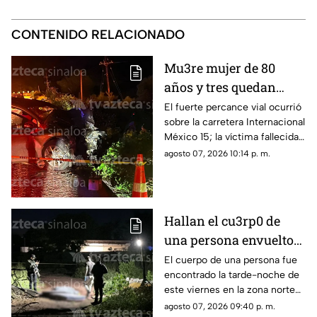
CONTENIDO RELACIONADO
Mu3re mujer de 80
años y tres quedan
h3ridos tras aparatoso
El fuerte percance vial ocurrió
sobre la carretera Internacional
choque en Limón de los
México 15; la víctima fallecida
Ramos, Culiacán
ya fue identificada en el sitio
agosto 07, 2026 10:14 p. m.
Hallan el cu3rp0 de
una persona envuelto
en colchonetas, en Los
El cuerpo de una persona fue
encontrado la tarde-noche de
Cerritos, Culiacán
este viernes en la zona norte
de Culiacán
agosto 07, 2026 09:40 p. m.