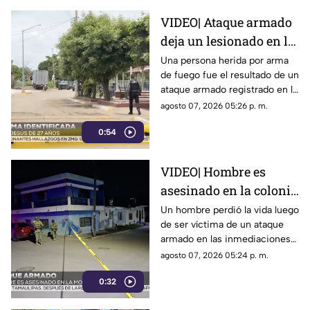
VIDEO| Ataque armado
deja un lesionado en la
comunidad de El
Una persona herida por arma
de fuego fue el resultado de un
Chilillo en Mazatlán
ataque armado registrado en la
comunidad de El Chilillo, al
agosto 07, 2026 05:26 p. m.
norte de la zona rural de
0:54
Mazatlán.
VIDEO| Hombre es
asesinado en la colonia
Morelos en Mazatlán
Un hombre perdió la vida luego
de ser víctima de un ataque
armado en las inmediaciones
de la colonia Morelos, al
agosto 07, 2026 05:24 p. m.
oriente de Mazatlán, la noche
0:32
del jueves.