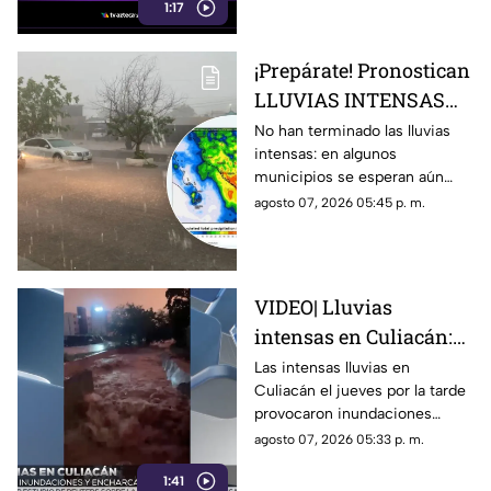
1:17
¡Prepárate! Pronostican
LLUVIAS INTENSAS
todo el fin de semana
No han terminado las lluvias
intensas: en algunos
en estos municipios de
municipios se esperan aún
Sinaloa
durante este fin de semana,
agosto 07, 2026 05:45 p. m.
del 8 al 10 de agosto
VIDEO| Lluvias
intensas en Culiacán:
inundaciones y
Las intensas lluvias en
Culiacán el jueves por la tarde
personas arrastradas
provocaron inundaciones
severas y el desbordamiento
agosto 07, 2026 05:33 p. m.
de arroyos.
1:41