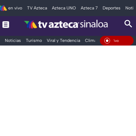
en vivo
TV Azteca
Azteca UNO
Azteca 7
Deportes
Notic
Noticias
Turismo
Viral y Tendencia
Clima
Deportes
Espec
En Vivo