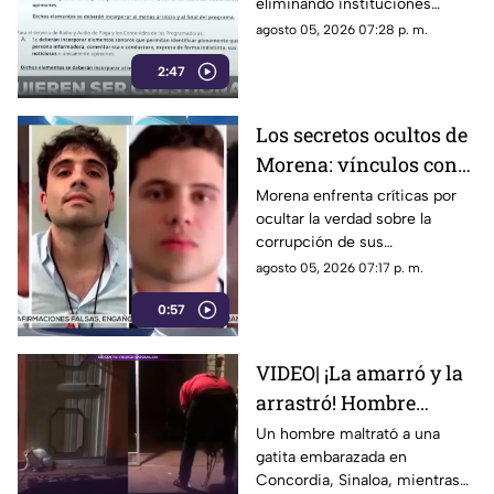
eliminando instituciones
autónomas y silenciando
agosto 05, 2026 07:28 p. m.
voces críticas
2:47
Los secretos ocultos de
Morena: vínculos con
el crimen organizado y
Morena enfrenta críticas por
ocultar la verdad sobre la
obras faraónicas
corrupción de sus
gobernadores y el vínculo con
agosto 05, 2026 07:17 p. m.
el crimen organizado
0:57
VIDEO| ¡La amarró y la
arrastró! Hombre
maltrata a gatita
Un hombre maltrató a una
gatita embarazada en
embarazada en
Concordia, Sinaloa, mientras
Concordia frente a sus