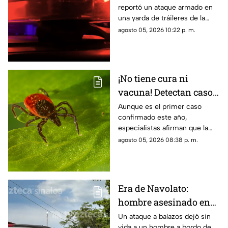
reportó un ataque armado en
Culiacán; ya fue
una yarda de tráileres de la
identificado
colonia San Rafael, en la capital
agosto 05, 2026 10:22 p. m.
sinaloense
¡No tiene cura ni
vacuna! Detectan caso
del virus Bourbon,
Aunque es el primer caso
confirmado este año,
enfermedad
especialistas afirman que la
transmitida por
enfermedad podría estar más
agosto 05, 2026 08:38 p. m.
garrapatas
extendida de lo que se cree
Era de Navolato:
hombre asesinado en
Las Quintas, Culiacán,
Un ataque a balazos dejó sin
vida a un hombre a bordo de