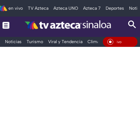
en vivo
TV Azteca
Azteca UNO
Azteca 7
Deportes
Notic
Noticias
Turismo
Viral y Tendencia
Clima
Deportes
Espec
En Vi