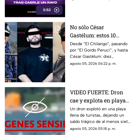
rayo durante un partido en
0:53
Tailandia
No sólo César
Gastélum: estos 10
influencers han sido
Desde “El Chilango”, pasando
por “El Gordo Peruci”, y hasta
as3sin4dos por la
César Gastélum: diez
guerra entre Los
influencers han sido
agosto 05, 2026 06:22 p. m.
Chapitos y La Mayiza
asesinados durante la guerra
entre grupos delictivos
VIDEO FUERTE: Dron
cae y explota en playa
repleta de turistas, hay
Un dron explotó en una playa
llena de turistas, dejando un
varios muertos y
saldo trágico de al menos siete
heridos
muertos, entre ellos tres
agosto 05, 2026 05:18 p. m.
menores, y cerca de 40