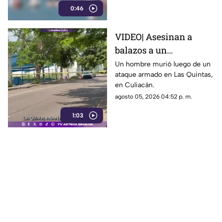
0:46
heridos.
VIDEO| Asesinan a
balazos a un
automovilista en Las
Un hombre murió luego de un
ataque armado en Las Quintas,
Quintas, en Culiacán
en Culiacán.
agosto 05, 2026 04:52 p. m.
1:03