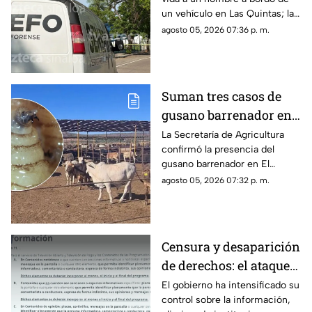
ya fue identificado
un vehículo en Las Quintas; la
identidad de la víctima ya fue
agosto 05, 2026 07:36 p. m.
revelada
Suman tres casos de
gusano barrenador en
ganado al sur de
La Secretaría de Agricultura
confirmó la presencia del
Sinaloa
gusano barrenador en El
Rosario y Escuinapa
agosto 05, 2026 07:32 p. m.
Censura y desaparición
de derechos: el ataque
del gobierno a la
El gobierno ha intensificado su
control sobre la información,
información pública