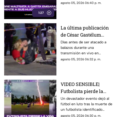
su familia ríe, se burlan y
agosto 05, 2026 06:40 p. m.
hijos
graban el momento.
1:27
La última publicación
de César Gastélum
antes de ser asesinado
Días antes de ser atacado a
balazos durante una
en vivo: Presumía una
transmisión en vivo en
"cita fresita"
Culiacán, el creador de
agosto 05, 2026 06:32 p. m.
contenido César Gastelum
compartió un video que dejaba
entrever un nuevo “romance”
VIDEO SENSIBLE|
Futbolista pierde la
vida tras ser impactado
Un devastador evento dejó al
fútbol en luto tras la muerte de
por un rayo en pleno
un futbolista identificado
partido
cómo Safwan Awae por un
agosto 05, 2026 06:30 p. m.