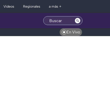
Regionales
Videos
a más +
En Vivo