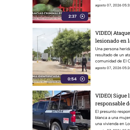
millonarias
agosto 07, 2026 05:3
2:37
VIDEO| Ataque
lesionado en 
Chilillo en M
Una persona herida
resultado de un at
comunidad de El Chi
Mazatlán.
agosto 07, 2026 05:2
0:54
VIDEO| Sigue l
responsable d
a una mujer e
El presunto respo
blanca a una mujer
una vivienda en Lo
detenido, informó l