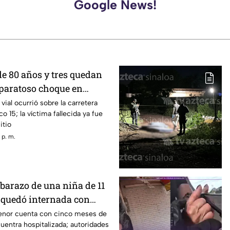
Google News!
e 80 años y tres quedan
aparatoso choque en
Ramos, Culiacán
vial ocurrió sobre la carretera
o 15; la víctima fallecida ya fue
itio
 p. m.
barazo de una niña de 11
quedó internada con
e gestación
 menor cuenta con cinco meses de
entra hospitalizada; autoridades