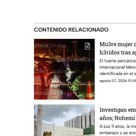
CONTENIDO RELACIONADO
Mu3re mujer d
h3ridos tras 
Limón de los 
El fuerte percance 
Internacional Méxic
identificada en el s
agosto 07, 2026 10:14
Investigan em
años; Nohemí 
cinco meses d
A sus 11 años, la
embarazo y se encu