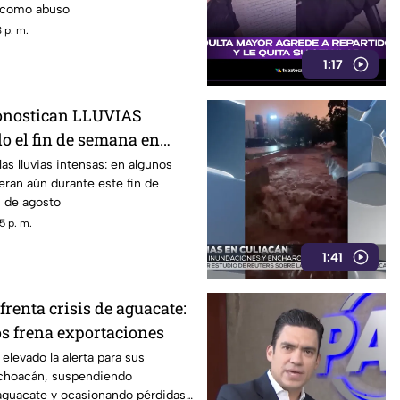
o como abuso
 p. m.
1:17
ronostican LLUVIAS
 el fin de semana en
ios de Sinaloa
as lluvias intensas: en algunos
ran aún durante este fin de
0 de agosto
5 p. m.
1:41
renta crisis de aguacate:
s frena exportaciones
elevado la alerta para sus
choacán, suspendiendo
aguacate y ocasionando pérdidas