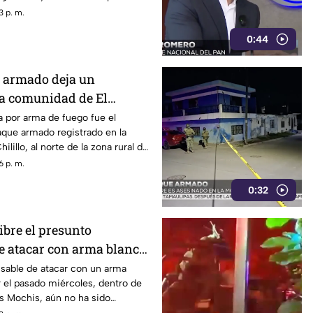
3 p. m.
0:44
 armado deja un
la comunidad de El
azatlán
 por arma de fuego fue el
aque armado registrado en la
lillo, al norte de la zona rural de
6 p. m.
0:32
ibre el presunto
e atacar con arma blanca
n Los Mochis
nsable de atacar con un arma
 el pasado miércoles, dentro de
s Mochis, aún no ha sido
a Fiscalía General del Estado.