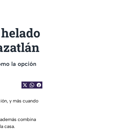
 helado
azatlán
como la opción
ión, y más cuando
que además combina
la casa.