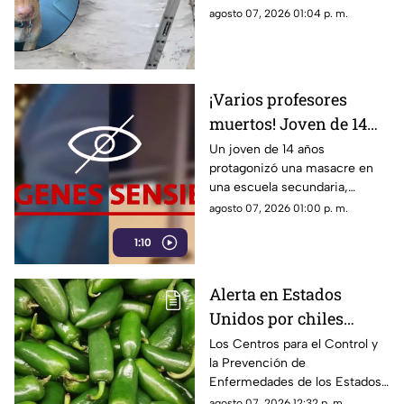
en Culiacán
collar, pero no se tiene
agosto 07, 2026 01:04 p. m.
información sobre sus dueños
¡Varios profesores
muertos! Joven de 14
años asesina a sus
Un joven de 14 años
protagonizó una masacre en
abuelos y hace tiroteo
una escuela secundaria,
en una secundaria
dejando al menos siete
agosto 07, 2026 01:00 p. m.
(VIDEO)
muertos, incluidos sus
1:10
abuelos.
Alerta en Estados
Unidos por chiles
jalapeños de Sinaloa:
Los Centros para el Control y
la Prevención de
Suman más de 300
Enfermedades de los Estados
enfermos por
Unidos (CDC) emitieron una
agosto 07, 2026 12:32 p. m.