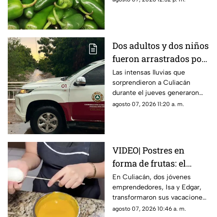
Salmonella
alerta sanitaria tras confirmar
345 contagios en 27 estados
Dos adultos y dos niños
fueron arrastrados por
un arroyo durante
Las intensas lluvias que
sorprendieron a Culiacán
intensas lluvias en
durante el jueves generaron
Culiacán
más de 20 emergencias en
agosto 07, 2026 11:20 a. m.
distintas colonias y
comunidades del municipio
VIDEO| Postres en
forma de frutas: el
emprendimiento viral
En Culiacán, dos jóvenes
emprendedores, Isa y Edgar,
de dos jóvenes en
transformaron sus vacaciones
Culiacán
en un viral negocio de postres
agosto 07, 2026 10:46 a. m.