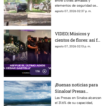
entre civiles armados y
delincuentes en
elementos de seguridad se
Coyotitán, San Ignacio
registró este viernes en San
agosto 07, 2026 02:37 p. m.
Ignacio; el saldo es de una
persona sin vida
VIDEO| Músicos y
cientos de flores: así fue
el último adiós a César
agosto 07, 2026 02:13 p. m.
Gastélum
1:16
¡Buenas noticias para
Sinaloa! Presas
superan por mucho los
Las Presas en Sinaloa alcanzan
el 31.6% de su capacidad,
niveles de agua del