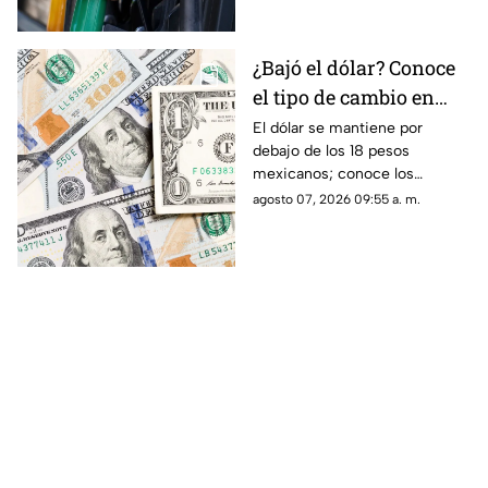
¿Bajó el dólar? Conoce
el tipo de cambio en
Sinaloa y en México
El dólar se mantiene por
debajo de los 18 pesos
hoy 7 de agosto
mexicanos; conoce los
detalles de su precio en
agosto 07, 2026 09:55 a. m.
Sinaloa y a nivel nacional hoy 7
de agosto de 2026