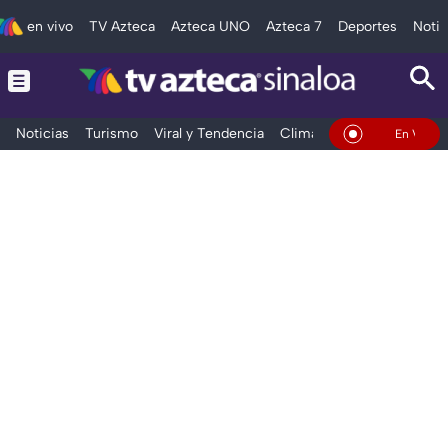
en vivo
TV Azteca
Azteca UNO
Azteca 7
Deportes
Notic
Noticias
Turismo
Viral y Tendencia
Clima
Deportes
Espec
En Vivo