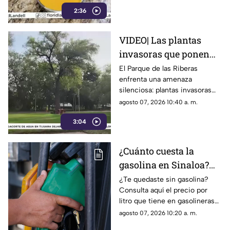
que parecen frutas reales.
2:36
VIDEO| Las plantas
invasoras que ponen
en riesgo el Parque de
El Parque de las Riberas
enfrenta una amenaza
las Riberas en Culiacán
silenciosa: plantas invasoras
que desplazan especies
agosto 07, 2026 10:40 a. m.
nativas y desequilibran su
3:04
frágil ecosistema.
¿Cuánto cuesta la
gasolina en Sinaloa?
Este es su precio hoy 7
¿Te quedaste sin gasolina?
Consulta aquí el precio por
de agosto de 2026
litro que tiene en gasolineras
de Sinaloa y en el país, hoy 7
agosto 07, 2026 10:20 a. m.
de agosto de 2026