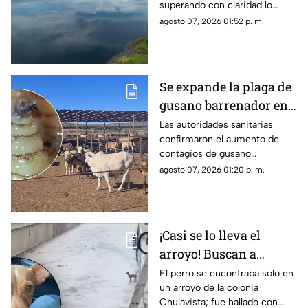
superando con claridad lo
2025
registrado el año pasado 2025
agosto 07, 2026 01:52 p. m.
Se expande la plaga de
gusano barrenador en
Sinaloa: Suman 22
Las autoridades sanitarias
confirmaron el aumento de
animales infectados
contagios de gusano
barrenador en Sinaloa,
agosto 07, 2026 01:20 p. m.
ubicando al sur del estado
como el principal foco rojo
¡Casi se lo lleva el
arroyo! Buscan a
dueños de perrito
El perro se encontraba solo en
un arroyo de la colonia
rescatado tras lluvias
Chulavista; fue hallado con