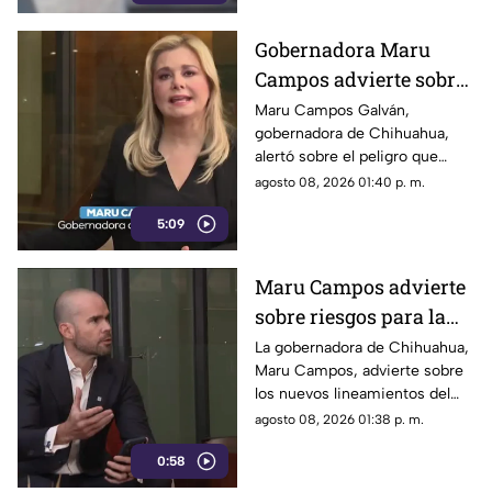
Gobernadora Maru
Campos advierte sobre
el uso de lineamientos
Maru Campos Galván,
gobernadora de Chihuahua,
para sancionar a
alertó sobre el peligro que
medios y periodistas
implican los nuevos
agosto 08, 2026 01:40 p. m.
lineamientos para sancionar a
5:09
medios y periodistas.
Maru Campos advierte
sobre riesgos para la
libertad de expresión
La gobernadora de Chihuahua,
Maru Campos, advierte sobre
los nuevos lineamientos del
Gobierno Federal que
agosto 08, 2026 01:38 p. m.
amenazan la libertad de
0:58
expresión.