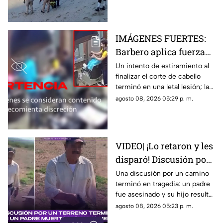
reapertura de estos espacios
IMÁGENES FUERTES:
Barbero aplica fuerza
de más y le rompe el
Un intento de estiramiento al
finalizar el corte de cabello
cuello a un cliente en
terminó en una letal lesión; las
pleno corte
estremecedoras imágenes
agosto 08, 2026 05:29 p. m.
captadas por cámaras de
seguridad se hicieron virales
VIDEO| ¡Lo retaron y les
disparó! Discusión por
un terreno termina con
Una discusión por un camino
terminó en tragedia: un padre
un padre muerto y su
fue asesinado y su hijo resultó
hijo herido
herido.
agosto 08, 2026 05:23 p. m.