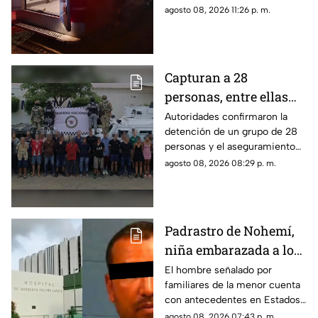
Unión, Mazatlán
este sábado; un joven de 26
agosto 08, 2026 11:26 p. m.
años fue trasladado de
urgencia a un hospital
Capturan a 28
personas, entre ellas
mujeres, con un
Autoridades confirmaron la
detención de un grupo de 28
arsenal en El Roble,
personas y el aseguramiento
Mazatlán
de armas de fuego largas, en la
agosto 08, 2026 08:29 p. m.
zona rural de Mazatlán
Padrastro de Nohemí,
niña embarazada a los
11 años, cuenta con
El hombre señalado por
familiares de la menor cuenta
historial de abus0;
con antecedentes en Estados
familiares lo acusan
Unidos por abuso a una menor;
agosto 08, 2026 07:43 p. m.