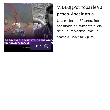
VIDEO| ¡Por robarle 90
pesos! Asesinan a
abuelita de 82 años tras
Una mujer de 82 años, fue
asesinada brutalmente el día
asaltarla en su
de su cumpleaños, tras un
cumpleaños
asalto por solo 90 pesos.
agosto 08, 2026 01:19 p. m.
1:06