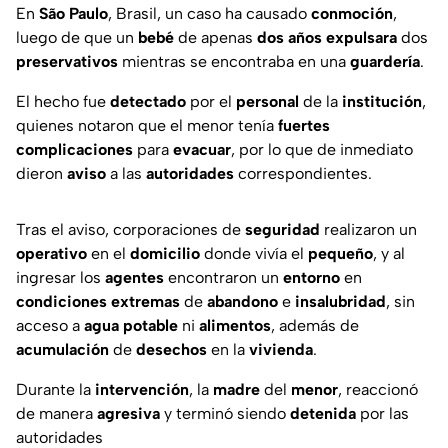
En
São
Paulo
, Brasil, un caso ha causado
conmoción
,
luego de que un
bebé
de apenas
dos
años
expulsara
dos
preservativos
mientras se encontraba en una
guardería
.
El hecho fue
detectado
por el
personal
de la
institución
,
quienes notaron que el menor tenía
fuertes
complicaciones
para
evacuar
, por lo que de inmediato
dieron
aviso
a las
autoridades
correspondientes.
Tras el aviso, corporaciones de
seguridad
realizaron un
operativo
en el
domicilio
donde vivía el
pequeño
, y al
ingresar los
agentes
encontraron un
entorno
en
condiciones
extremas
de
abandono
e
insalubridad
, sin
acceso a
agua
potable
ni
alimentos
, además de
acumulación
de
desechos
en la
vivienda
.
Durante la
intervención
, la
madre
del
menor
, reaccionó
de manera
agresiva
y terminó siendo
detenida
por las
autoridades