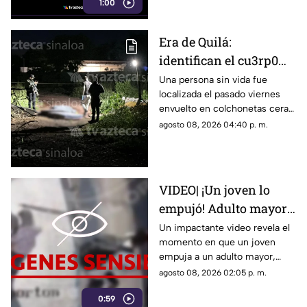
1:00
Era de Quilá:
identifican el cu3rp0
envuelto en
Una persona sin vida fue
localizada el pasado viernes
colchonetas hallado en
envuelto en colchonetas cera
Los Cerritos, Culiacán
del sector de Los Cerritos, en
agosto 08, 2026 04:40 p. m.
Culiacán
VIDEO| ¡Un joven lo
empujó! Adulto mayor
muere atropellado por
Un impactante video revela el
momento en que un joven
un tráiler
empuja a un adulto mayor,
provocando su muerte al ser
agosto 08, 2026 02:05 p. m.
atropellado por un tráiler.
0:59