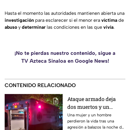
Hasta el momento las autoridades mantienen abierta una
investigación
para esclarecer si el menor era
víctima
de
abuso
y
determinar
las condiciones en las que
vivía
.
¡No te pierdas nuestro contenido, sigue a
TV Azteca Sinaloa en Google News!
CONTENIDO RELACIONADO
Ataque armado deja
dos muertos y un
herido en la
Una mujer y un hombre
perdieron la vida tras una
sindicatura de Villa
agresión a balazos la noche de