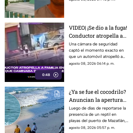
no ha sido detenido en México
VIDEO| ¡Se dio a la fuga!
Conductor atropella a
familia entera que
Una cámara de seguridad
captó el momento exacto en
caminaba sobre la calle
que un automóvil atropelló a
una familia entera.
agosto 08, 2026 06:14 p. m.
0:48
¿Ya se fue el cocodrilo?
Anuncian la apertura
de playas en Mazatlán
Luego de días de reportarse la
presencia de un reptil en
tras cuatro días
playas del puerto de Mazatlán,
cerradas
autoridades confirmaron la
agosto 08, 2026 05:57 p. m.