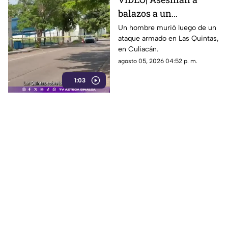
balazos a un
automovilista en Las
Un hombre murió luego de un
ataque armado en Las Quintas,
Quintas, en Culiacán
en Culiacán.
agosto 05, 2026 04:52 p. m.
1:03