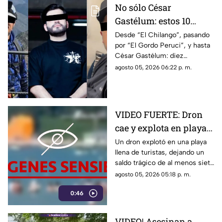
No sólo César
Gastélum: estos 10
influencers han sido
Desde “El Chilango”, pasando
por “El Gordo Peruci”, y hasta
as3sin4dos por la
César Gastélum: diez
guerra entre Los
influencers han sido
agosto 05, 2026 06:22 p. m.
Chapitos y La Mayiza
asesinados durante la guerra
entre grupos delictivos
VIDEO FUERTE: Dron
cae y explota en playa
repleta de turistas, hay
Un dron explotó en una playa
llena de turistas, dejando un
varios muertos y
saldo trágico de al menos siete
heridos
muertos, entre ellos tres
agosto 05, 2026 05:18 p. m.
menores, y cerca de 40
0:46
heridos.
VIDEO| Asesinan a