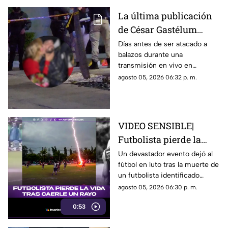
La última publicación
de César Gastélum
antes de ser asesinado
Días antes de ser atacado a
balazos durante una
en vivo: Presumía una
transmisión en vivo en
"cita fresita"
Culiacán, el creador de
agosto 05, 2026 06:32 p. m.
contenido César Gastelum
compartió un video que dejaba
entrever un nuevo “romance”
VIDEO SENSIBLE|
Futbolista pierde la
vida tras ser impactado
Un devastador evento dejó al
fútbol en luto tras la muerte de
por un rayo en pleno
un futbolista identificado
partido
cómo Safwan Awae por un
agosto 05, 2026 06:30 p. m.
rayo durante un partido en
0:53
Tailandia