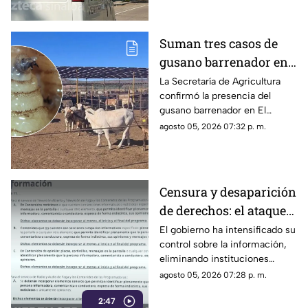
Suman tres casos de
gusano barrenador en
ganado al sur de
La Secretaría de Agricultura
confirmó la presencia del
Sinaloa
gusano barrenador en El
Rosario y Escuinapa
agosto 05, 2026 07:32 p. m.
Censura y desaparición
de derechos: el ataque
del gobierno a la
El gobierno ha intensificado su
control sobre la información,
información pública
eliminando instituciones
autónomas y silenciando
agosto 05, 2026 07:28 p. m.
voces críticas
2:47