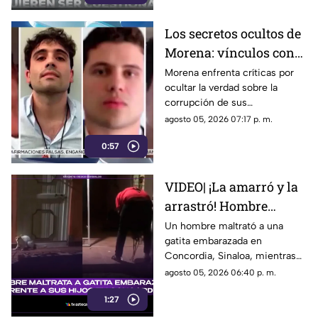
Los secretos ocultos de
Morena: vínculos con
el crimen organizado y
Morena enfrenta críticas por
ocultar la verdad sobre la
obras faraónicas
corrupción de sus
gobernadores y el vínculo con
agosto 05, 2026 07:17 p. m.
el crimen organizado
0:57
VIDEO| ¡La amarró y la
arrastró! Hombre
maltrata a gatita
Un hombre maltrató a una
gatita embarazada en
embarazada en
Concordia, Sinaloa, mientras
Concordia frente a sus
su familia ríe, se burlan y
agosto 05, 2026 06:40 p. m.
hijos
graban el momento.
1:27