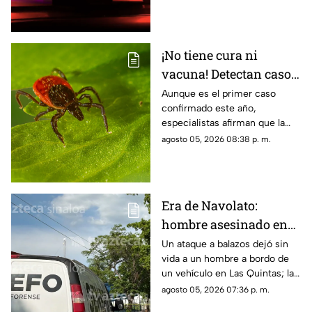
sinaloense
¡No tiene cura ni
vacuna! Detectan caso
del virus Bourbon,
Aunque es el primer caso
confirmado este año,
enfermedad
especialistas afirman que la
transmitida por
enfermedad podría estar más
agosto 05, 2026 08:38 p. m.
garrapatas
extendida de lo que se cree
Era de Navolato:
hombre asesinado en
Las Quintas, Culiacán,
Un ataque a balazos dejó sin
vida a un hombre a bordo de
ya fue identificado
un vehículo en Las Quintas; la
identidad de la víctima ya fue
agosto 05, 2026 07:36 p. m.
revelada