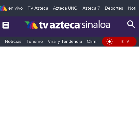
en vivo
TV Azteca
Azteca UNO
Azteca 7
Deportes
Notic
Noticias
Turismo
Viral y Tendencia
Clima
Deportes
Espec
En Vivo