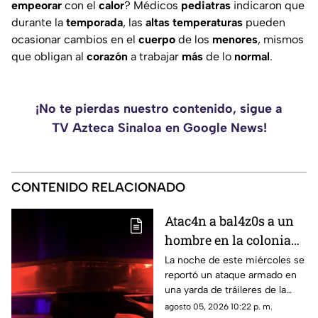
empeorar
con el
calor
? Médicos
pediatras
indicaron que
durante la
temporada
, las
altas
temperaturas
pueden
ocasionar cambios en el
cuerpo
de los
menores
, mismos
que obligan al
corazón
a trabajar
más
de lo
normal
.
¡No te pierdas nuestro contenido, sigue a
TV Azteca Sinaloa en Google News!
CONTENIDO RELACIONADO
Atac4n a bal4z0s a un
hombre en la colonia
San Rafael, en
La noche de este miércoles se
reportó un ataque armado en
Culiacán; ya fue
una yarda de tráileres de la
identificado
colonia San Rafael, en la capital
agosto 05, 2026 10:22 p. m.