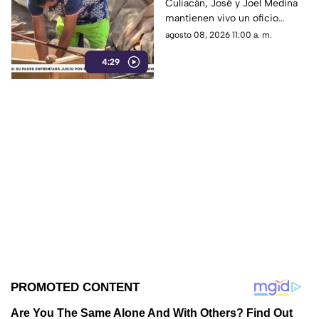
Culiacán, José y Joel Medina
Culiacán
mantienen vivo un oficio
tradicional: la elaboración
agosto 08, 2026 11:00 a. m.
artesanal de ladrillos.
4:29