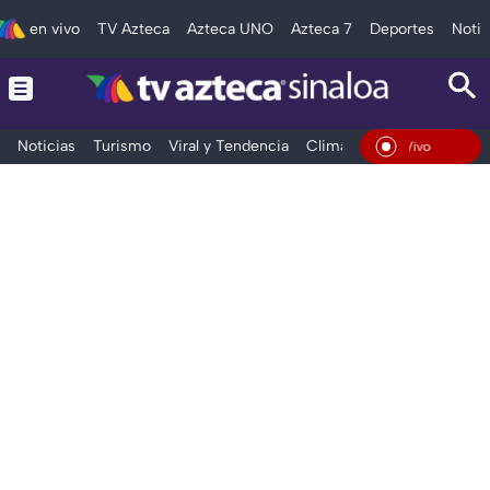
en vivo
TV Azteca
Azteca UNO
Azteca 7
Deportes
Notic
Noticias
Turismo
Viral y Tendencia
Clima
Deportes
Espec
En Vivo