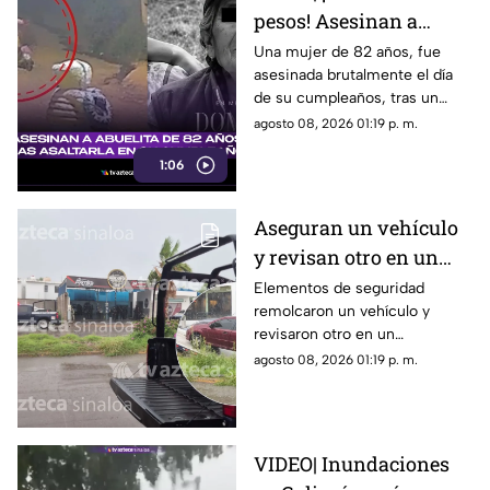
pesos! Asesinan a
abuelita de 82 años tras
Una mujer de 82 años, fue
asesinada brutalmente el día
asaltarla en su
de su cumpleaños, tras un
cumpleaños
asalto por solo 90 pesos.
agosto 08, 2026 01:19 p. m.
1:06
Aseguran un vehículo
y revisan otro en un
autolavado de
Elementos de seguridad
remolcaron un vehículo y
Portalegre, Culiacán
revisaron otro en un
autolavado del sector
agosto 08, 2026 01:19 p. m.
Portalegre, en Culiacán
VIDEO| Inundaciones