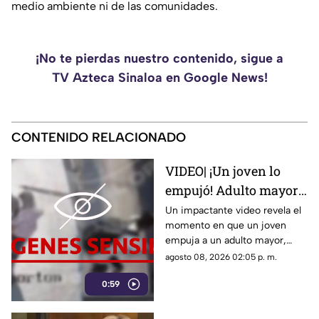
medio ambiente ni de las comunidades.
¡No te pierdas nuestro contenido, sigue a
TV Azteca Sinaloa en Google News!
CONTENIDO RELACIONADO
VIDEO| ¡Un joven lo
empujó! Adulto mayor
muere atropellado por
Un impactante video revela el
momento en que un joven
un tráiler
empuja a un adulto mayor,
provocando su muerte al ser
agosto 08, 2026 02:05 p. m.
atropellado por un tráiler.
0:59