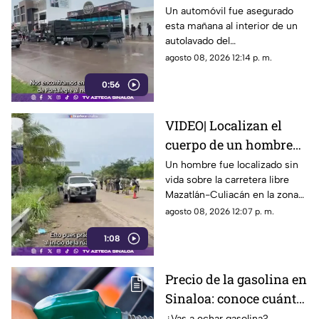
un autolavado en el
Un automóvil fue asegurado
esta mañana al interior de un
fraccionamiento
autolavado del
Portalegre, en Culiacán
fraccionamiento Portalegre de
agosto 08, 2026 12:14 p. m.
la capital sinaloense.
0:56
VIDEO| Localizan el
cuerpo de un hombre
sin vida sobre la
Un hombre fue localizado sin
vida sobre la carretera libre
carretera libre en El
Mazatlán-Culiacán en la zona
Venadillo, Mazatlán
de El Venadillo al norte del
agosto 08, 2026 12:07 p. m.
puerto de Mazatlán en la
1:08
mañana de este sábado.
Precio de la gasolina en
Sinaloa: conoce cuánto
cuesta el combustible
¿Vas a echar gasolina?