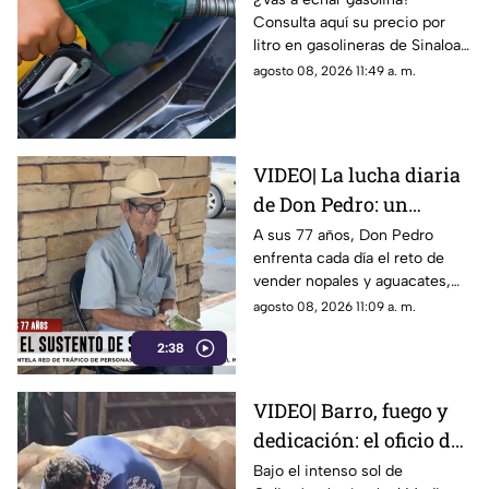
Consulta aquí su precio por
hoy sábado 8 de agosto
litro en gasolineras de Sinaloa
y en el país, hoy 8 de agosto
agosto 08, 2026 11:49 a. m.
de 2026
VIDEO| La lucha diaria
de Don Pedro: un
vendedor de nopales de
A sus 77 años, Don Pedro
enfrenta cada día el reto de
77 años
vender nopales y aguacates,
con dolor en las piernas y
agosto 08, 2026 11:09 a. m.
dificultad para moverse.
2:38
VIDEO| Barro, fuego y
dedicación: el oficio de
los ladrilleros en
Bajo el intenso sol de