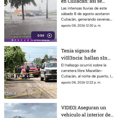
en Culiacán: así se
encuentran las calles
Las intensas lluvias de este
sábado 8 de agosto azotaron
tras las lluvias de hoy,
Culiacán, generando severas
sábado 8 de agosto
inundaciones en diversos
agosto 08, 2026 12:30 p. m.
sectores.
0:54
Tenía signos de
vi0l3ncia: hallan s1n
v1da a un hombre en El
El hallazgo ocurrió sobre la
carretera libre Mazatlán-
Venadillo, en Mazatlán
Culiacán, al norte de puerto, la
mañana de este sábado
agosto 08, 2026 12:22 p. m.
VIDEO| Aseguran un
vehículo al interior de