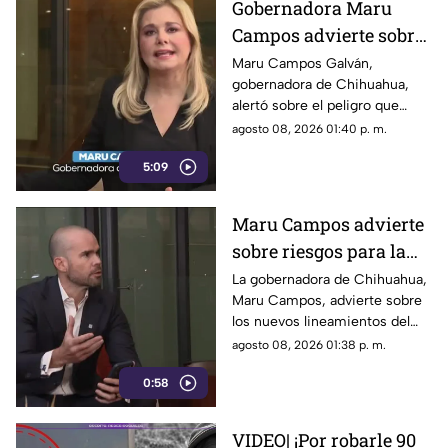
Gobernadora Maru
Campos advierte sobre
el uso de lineamientos
Maru Campos Galván,
gobernadora de Chihuahua,
para sancionar a
alertó sobre el peligro que
medios y periodistas
implican los nuevos
agosto 08, 2026 01:40 p. m.
lineamientos para sancionar a
5:09
medios y periodistas.
Maru Campos advierte
sobre riesgos para la
libertad de expresión
La gobernadora de Chihuahua,
Maru Campos, advierte sobre
los nuevos lineamientos del
Gobierno Federal que
agosto 08, 2026 01:38 p. m.
amenazan la libertad de
0:58
expresión.
VIDEO| ¡Por robarle 90