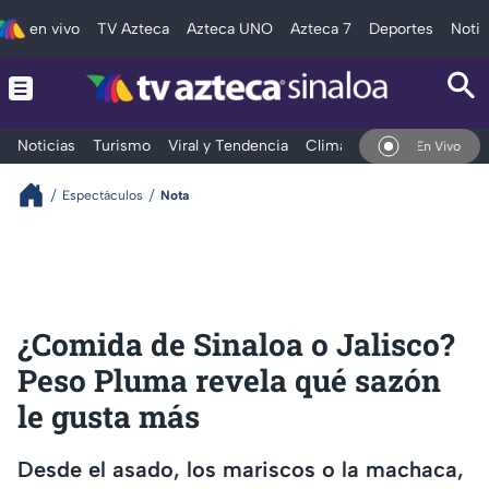
en vivo
TV Azteca
Azteca UNO
Azteca 7
Deportes
Notic
Noticias
Turismo
Viral y Tendencia
Clima
Deportes
Espec
En Vivo
Espectáculos
Nota
¿Comida de Sinaloa o Jalisco?
Peso Pluma revela qué sazón
le gusta más
Desde el asado, los mariscos o la machaca,