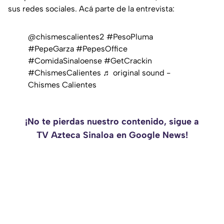
sus redes sociales. Acá parte de la entrevista:
@chismescalientes2
#PesoPluma
#PepeGarza
#PepesOffice
#ComidaSinaloense
#GetCrackin
#ChismesCalientes
♬ original sound -
Chismes Calientes
¡No te pierdas nuestro contenido, sigue a
TV Azteca Sinaloa en Google News!