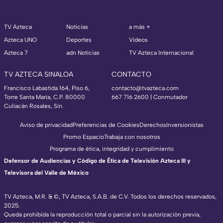
TV Azteca
Noticias
a más +
Azteca UNO
Deportes
Videos
Azteca 7
adn Noticias
TV Azteca Internacional
TV AZTECA SINALOA
CONTACTO
Francisco Labastida 164, Piso 6,
contacto@tvazteca.com
Torre Santa María, C.P. 80000
667 716 2600 | Conmutador
Culiacán Rosales, Sin.
Aviso de privacidad
Preferencias de Cookies
Derechos
Inversionistas
Promo Espacio
Trabaja con nosotros
Programa de ética, integridad y cumplimiento
Defensor de Audiencias y Código de Ética de Televisión Azteca III y
Televisora del Valle de México
TV Azteca, M.R. & ©, TV Azteca, S.A.B. de C.V. Todos los derechos reservados,
2025.
Queda prohibida la reproducción total o parcial sin la autorización previa,