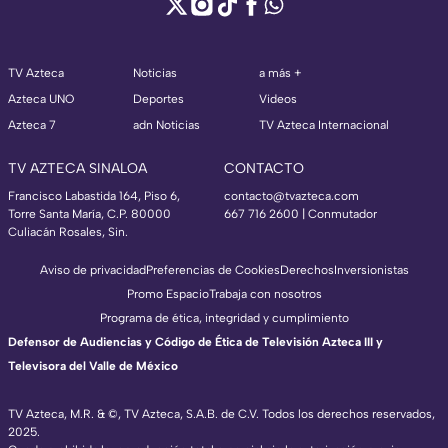
TV Azteca
Noticias
a más +
Azteca UNO
Deportes
Videos
Azteca 7
adn Noticias
TV Azteca Internacional
TV AZTECA SINALOA
CONTACTO
Francisco Labastida 164, Piso 6,
contacto@tvazteca.com
Torre Santa María, C.P. 80000
667 716 2600 | Conmutador
Culiacán Rosales, Sin.
Aviso de privacidad
Preferencias de Cookies
Derechos
Inversionistas
Promo Espacio
Trabaja con nosotros
Programa de ética, integridad y cumplimiento
Defensor de Audiencias y Código de Ética de Televisión Azteca III y
Televisora del Valle de México
TV Azteca, M.R. & ©, TV Azteca, S.A.B. de C.V. Todos los derechos reservados,
2025.