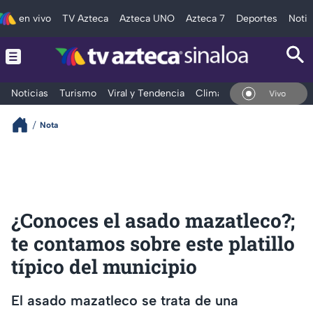
en vivo
TV Azteca
Azteca UNO
Azteca 7
Deportes
Notic
Noticias
Turismo
Viral y Tendencia
Clima
Deportes
Espec
En Vivo
Nota
¿Conoces el asado mazatleco?;
te contamos sobre este platillo
típico del municipio
El asado mazatleco se trata de una