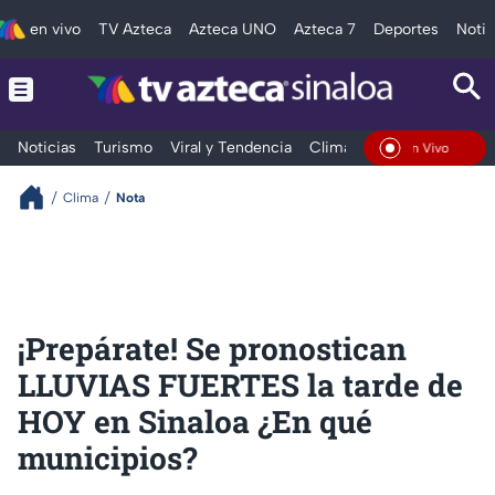
en vivo
TV Azteca
Azteca UNO
Azteca 7
Deportes
Notic
Noticias
Turismo
Viral y Tendencia
Clima
Deportes
Espec
En Vivo
Clima
Nota
¡Prepárate! Se pronostican
LLUVIAS FUERTES la tarde de
HOY en Sinaloa ¿En qué
municipios?