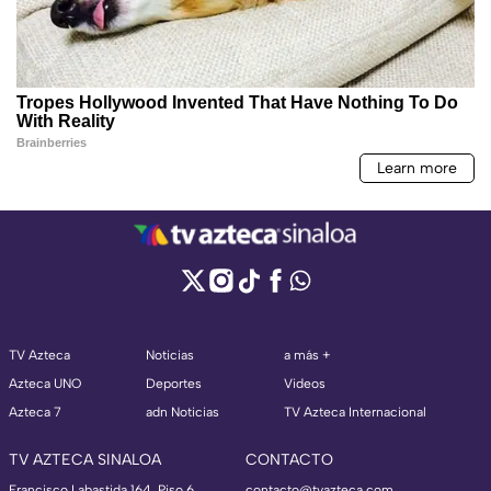
TV Azteca
Noticias
a más +
Azteca UNO
Deportes
Videos
Azteca 7
adn Noticias
TV Azteca Internacional
TV AZTECA SINALOA
CONTACTO
Francisco Labastida 164, Piso 6,
contacto@tvazteca.com