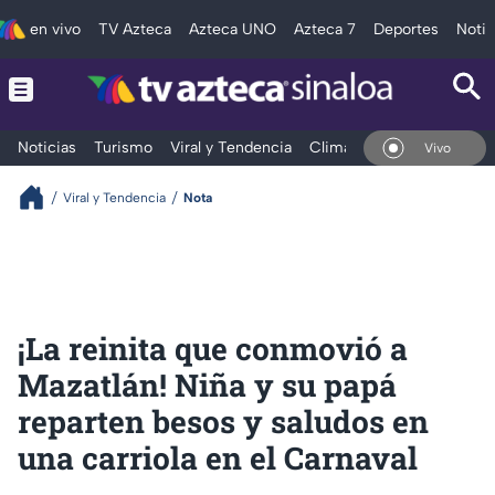
en vivo
TV Azteca
Azteca UNO
Azteca 7
Deportes
Notic
Noticias
Turismo
Viral y Tendencia
Clima
Deportes
Espec
En Vivo
Viral y Tendencia
Nota
¡La reinita que conmovió a
Mazatlán! Niña y su papá
reparten besos y saludos en
una carriola en el Carnaval