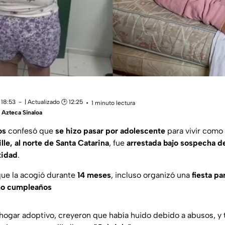
 18:53
| Actualizado 🕑 12:25
1 minuto lectura
Azteca Sinaloa
os
confesó que
se hizo pasar por adolescente
para vivir como
lle, al norte de Santa Catarina
, fue
arrestada bajo sospecha d
tidad
.
 que la acogió durante
14 meses
, incluso organizó una
fiesta pa
o cumpleaños
 hogar adoptivo, creyeron que había huido debido a abusos, y