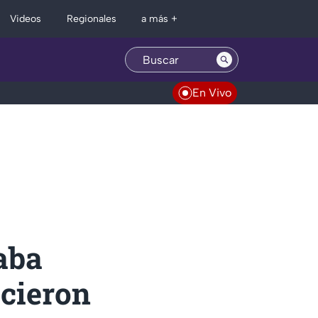
Regionales
Videos
a más +
En Vivo
saba
icieron