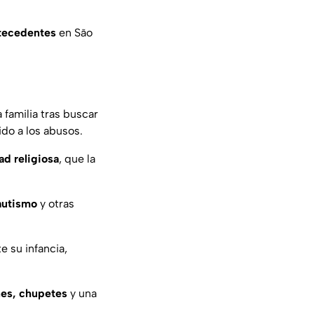
tecedentes
en São
 familia tras buscar
ido a los abusos.
d religiosa
, que la
autismo
y otras
 su infancia,
nes, chupetes
y una