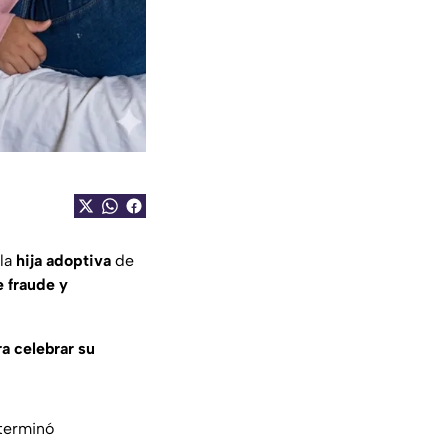
 la
hija adoptiva
de
e fraude y
ra celebrar su
 terminó