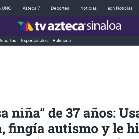
a UNO
Azteca 7
Deportes
Noticias
adn Noticias
eportes
Espectáculos
Policiaca
sa niña” de 37 años: U
, fingía autismo y le h