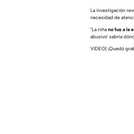
La investigación re
necesidad de atenci
"La niña
no fue a la 
abusivo' sabría dónd
VIDEO| ¡Quedó grab