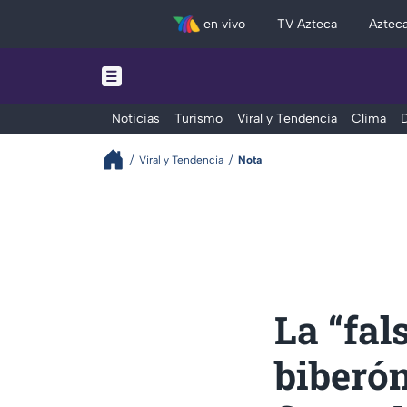
en vivo
TV Azteca
Aztec
Noticias
Turismo
Viral y Tendencia
Clima
D
Viral y Tendencia
Nota
La “fal
biberón