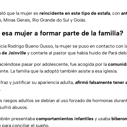
veló que la mujer es
reincidente en este tipo de estafa
, con
an
o, Minas Gerais, Rio Grande do Sul y Goiás.
esa mujer a formar parte de la familia?
icía Rodrigo Bueno Gusso, la mujer se puso en contacto con la
a de Joinville
y contarle al pastor que había huido de Pará deb
ciéndose pasar por adolescente, fue acogida por la
comunida
e. La familia que la adoptó también asiste a esa iglesia.
fraz y justificar su apariencia adulta,
afirmó falsamente tener 
.
s rasgos adultos se debían al uso forzado de hormonas durante
sufrió abusos.
ambién presentaba
comportamientos infantiles
y usaba
bibero
 para conciliar el sueño.