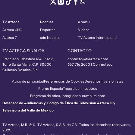
TV Azteca
Noticias
a más +
Azteca UNO
Deportes
Videos
Azteca 7
adn Noticias
TV Azteca Internacional
TV AZTECA SINALOA
CONTACTO
Francisco Labastida 164, Piso 6,
contacto@tvazteca.com
Torre Santa María, C.P. 80000
667 716 2600 | Conmutador
Culiacán Rosales, Sin.
Aviso de privacidad
Preferencias de Cookies
Derechos
Inversionistas
Promo Espacio
Trabaja con nosotros
Programa de ética, integridad y cumplimiento
Defensor de Audiencias y Código de Ética de Televisión Azteca III y
Televisora del Valle de México
TV Azteca, M.R. & ©, TV Azteca, S.A.B. de C.V. Todos los derechos reservados,
2025.