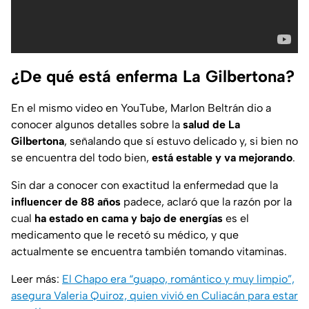
¿De qué está enferma La Gilbertona?
En el mismo video en YouTube, Marlon Beltrán dio a
conocer algunos detalles sobre la
salud de La
Gilbertona
, señalando que sí estuvo delicado y, si bien no
se encuentra del todo bien,
está estable y va mejorando
.
Sin dar a conocer con exactitud la enfermedad que la
influencer de 88 años
padece, aclaró que la razón por la
cual
ha estado en cama y bajo de energías
es el
medicamento que le recetó su médico, y que
actualmente se encuentra también tomando vitaminas.
Leer más:
El Chapo era “guapo, romántico y muy limpio”,
asegura Valeria Quiroz, quien vivió en Culiacán para estar