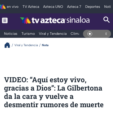
en vivo
TV Azteca
Azteca UNO
Azteca 7
Deportes
Notic
Noticias
Turismo
Viral y Tendencia
Clima
Deportes
Espec
En Viv
Viral y Tendencia
Nota
VIDEO: “Aquí estoy vivo,
gracias a Dios”: La Gilbertona
da la cara y vuelve a
desmentir rumores de muerte