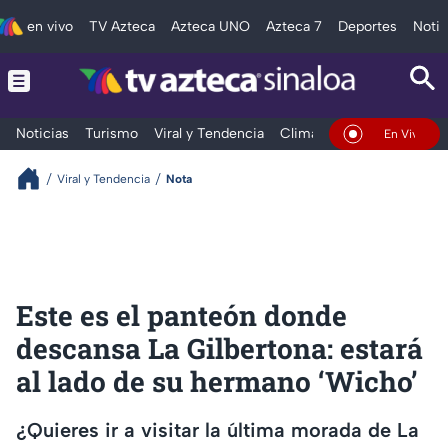
en vivo
TV Azteca
Azteca UNO
Azteca 7
Deportes
Notic
Noticias
Turismo
Viral y Tendencia
Clima
Deportes
Espec
En Vivo
Viral y Tendencia
Nota
Este es el panteón donde
descansa La Gilbertona: estará
al lado de su hermano ‘Wicho’
¿Quieres ir a visitar la última morada de La