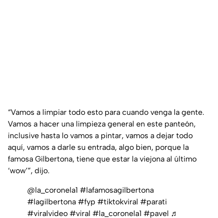
“Vamos a limpiar todo esto para cuando venga la gente.
Vamos a hacer una limpieza general en este panteón,
inclusive hasta lo vamos a pintar, vamos a dejar todo
aquí, vamos a darle su entrada, algo bien, porque la
famosa Gilbertona, tiene que estar la viejona al último
‘wow’”
, dijo.
@la_coronela1
#lafamosagilbertona
#lagilbertona
#fyp
#tiktokviral
#parati
#viralvideo
#viral
#la_coronela1
#pavel
♬