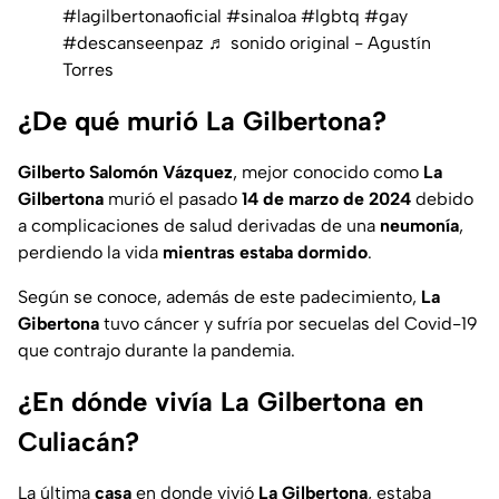
#lagilbertonaoficial
#sinaloa
#lgbtq
#gay
#descanseenpaz
♬ sonido original - Agustín
Torres
¿De qué murió La Gilbertona?
Gilberto Salomón Vázquez
, mejor conocido como
La
Gilbertona
murió el pasado
14 de marzo de 2024
debido
a complicaciones de salud derivadas de una
neumonía
,
perdiendo la vida
mientras estaba dormido
.
Según se conoce, además de este padecimiento,
La
Gibertona
tuvo cáncer y sufría por secuelas del Covid-19
que contrajo durante la pandemia.
¿En dónde vivía La Gilbertona en
Culiacán?
La última
casa
en donde vivió
La Gilbertona
, estaba