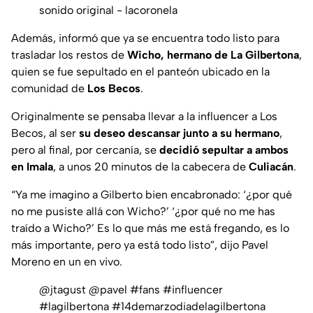
sonido original - lacoronela
Además, informó que ya se encuentra todo listo para
trasladar los restos de
Wicho, hermano de La Gilbertona
,
quien se fue sepultado en el panteón ubicado en la
comunidad de
Los Becos
.
Originalmente se pensaba llevar a la influencer a Los
Becos, al ser
su deseo descansar junto a su hermano
,
pero al final, por cercanía, se
decidió sepultar a ambos
en Imala
, a unos 20 minutos de la cabecera de
Culiacán
.
“Ya me imagino a Gilberto bien encabronado: ‘¿por qué
no me pusiste allá con Wicho?’ ‘¿por qué no me has
traído a Wicho?’ Es lo que más me está fregando, es lo
más importante, pero ya está todo listo”
, dijo Pavel
Moreno en un en vivo.
@jtagust
@pavel
#fans
#influencer
#lagilbertona
#14demarzodiadelagilbertona