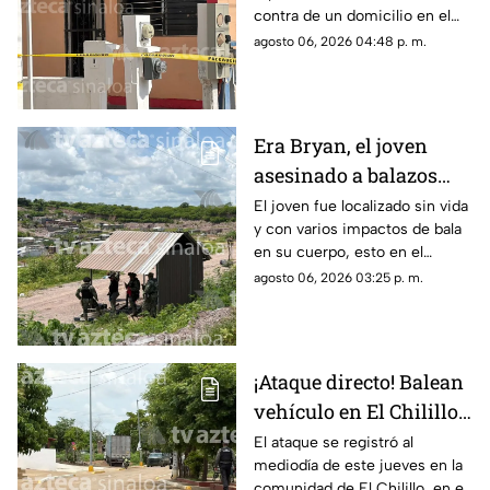
contra de un domicilio en el
puerto de Mazatlán
agosto 06, 2026 04:48 p. m.
Era Bryan, el joven
asesinado a balazos
cerca del basurón de
El joven fue localizado sin vida
y con varios impactos de bala
Culiacán
en su cuerpo, esto en el
relleno sanitario de Culiacán,
agosto 06, 2026 03:25 p. m.
Sinaloa
¡Ataque directo! Balean
vehículo en El Chilillo,
en Mazatlán; hay un
El ataque se registró al
mediodía de este jueves en la
herido
comunidad de El Chilillo, en el