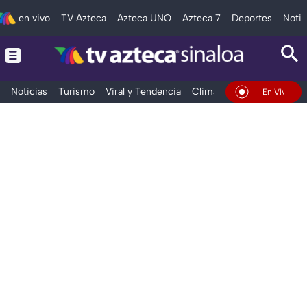
en vivo
TV Azteca
Azteca UNO
Azteca 7
Deportes
Notic
Noticias
Turismo
Viral y Tendencia
Clima
Deportes
Espec
En Vivo