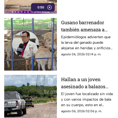
0:50
Gusano barrenador
también amenaza a
humanos: Expertos
Epidemiólogos advierten que
la larva del ganado puede
alertan por miasis en
alojarse en heridas y orificios
Sinaloa
de las personas para devorar
agosto 06, 2026 02:14 p. m.
tejido vivo; llaman a extremar
precauciones
Hallan a un joven
asesinado a balazos
cerca del basurón de
El joven fue localizado sin vida
y con varios impactos de bala
Culiacán
en su cuerpo, esto en el
relleno sanitario de Culiacán,
agosto 06, 2026 02:06 p. m.
Sinaloa