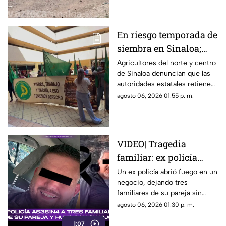
En riesgo temporada de
siembra en Sinaloa;
productores exigen en
Agricultores del norte y centro
de Sinaloa denuncian que las
Palacio la entrega de
autoridades estatales retienen
apoyos
recursos etiquetados por el
agosto 06, 2026 01:55 p. m.
Congreso para pequeños
productores de temporal
VIDEO| Tragedia
familiar: ex policía
asesina a tres
Un ex policía abrió fuego en un
negocio, dejando tres
familiares de su pareja
familiares de su pareja sin
y huyó con su hijo
vida, para después sustraer a
agosto 06, 2026 01:30 p. m.
su hijo.
1:07