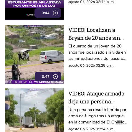
agosto 06, 2026 02:44 p. m.
0:44
VIDEO| Localizan a
Bryan de 20 años sin
vida en inmediaciones
El cuerpo de un joven de 20
años fue localizado sin vida en
del basurón de
las inmediaciones del basurón
Culiacán
de Culiacán
agosto 06, 2026 02:28 p. m.
0:47
VIDEO| Ataque armado
deja una persona
herida en la
Una persona resultó herida por
arma de fuego tras un ataque
comunidad de El
en la comunidad de El Chilillo,
Chilillo, en Mazatlán
al norte de Mazatlán.
agosto 06, 2026 02:24 p. m.