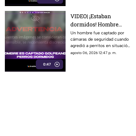
VIDEO| ¡Estaban
dormidos! Hombre
patea perritos en
Un hombre fue captado por
cámaras de seguridad cuando
situación de calle
agredió a perritos en situación
de calle en Tonalá, Jalisco,
agosto 06, 2026 12:47 p. m.
mientras estaba dormido
0:47