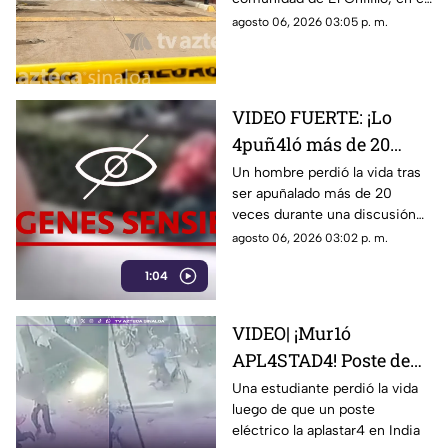
municipio de Mazatlán, Sinaloa
agosto 06, 2026 03:05 p. m.
VIDEO FUERTE: ¡Lo
4puñ4ló más de 20
veces! Hombre es
Un hombre perdió la vida tras
ser apuñalado más de 20
as3s1n4d0 afuera de un
veces durante una discusión
centro comercial
en un centro comercial.
agosto 06, 2026 03:02 p. m.
1:04
VIDEO| ¡Mur1ó
APL4STAD4! Poste de
luz cae sobre
Una estudiante perdió la vida
luego de que un poste
estudiante en plena
eléctrico la aplastar4 en India
calle: esto pasó