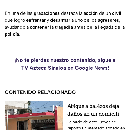
En una de las
grabaciones
destaca la
acción
de un
civil
que logró
enfrentar
y
desarmar
a uno de los
agresores
,
ayudando a
contener
la
tragedia
antes de la llegada de la
policía
.
¡No te pierdas nuestro contenido, sigue a
TV Azteca Sinaloa en Google News!
CONTENIDO RELACIONADO
At4que a bal4zos deja
daños en un domicilio
del Infonavit Playas, en
La tarde de este jueves se
reportó un atentado armado en
Mazatlán