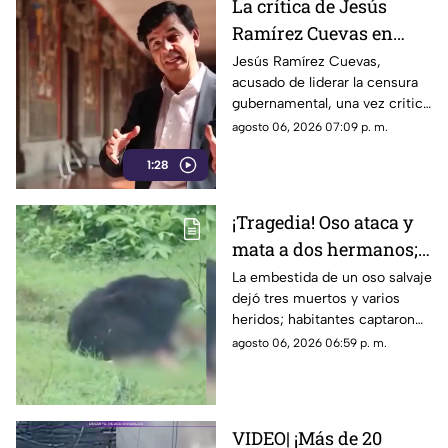
La crítica de Jesús
Ramírez Cuevas en
2013 se vuelve
Jesús Ramírez Cuevas,
acusado de liderar la censura
relevante en la censura
gubernamental, una vez criticó
actual
abiertamente en 2013 la
agosto 06, 2026 07:09 p. m.
manipulación mediática a
1:28
través de publicidad oficial
¡Tragedia! Oso ataca y
mata a dos hermanos;
dramático momento
La embestida de un oso salvaje
dejó tres muertos y varios
quedó grabado en
heridos; habitantes captaron
VIDEO
en video los momentos de
agosto 06, 2026 06:59 p. m.
terror sufridos por la familia
VIDEO| ¡Más de 20