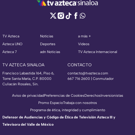
TV Azteca
Noticias
a más +
Azteca UNO
Deportes
Videos
Azteca 7
adn Noticias
TV Azteca Internacional
TV AZTECA SINALOA
CONTACTO
Francisco Labastida 164, Piso 6,
contacto@tvazteca.com
Torre Santa María, C.P. 80000
667 716 2600 | Conmutador
Culiacán Rosales, Sin.
Aviso de privacidad
Preferencias de Cookies
Derechos
Inversionistas
Promo Espacio
Trabaja con nosotros
Programa de ética, integridad y cumplimiento
Defensor de Audiencias y Código de Ética de Televisión Azteca III y
Televisora del Valle de México