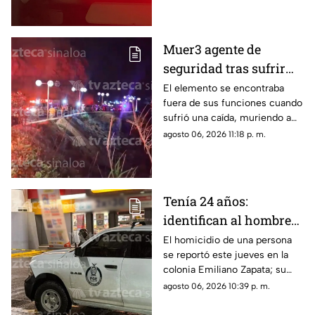
Muer3 agente de
seguridad tras sufrir
caíd4 desde el Paseo
El elemento se encontraba
fuera de sus funciones cuando
del Centenario, en
sufrió una caída, muriendo a
Mazatlán
causa de múltiples golpes
agosto 06, 2026 11:18 p. m.
Tenía 24 años:
identifican al hombre
as3sin4do en tienda de
El homicidio de una persona
se reportó este jueves en la
conveniencia al sur de
colonia Emiliano Zapata; su
Culiacán
cuerpo quedó justo en la
agosto 06, 2026 10:39 p. m.
puerta de una tienda de
conveniencia