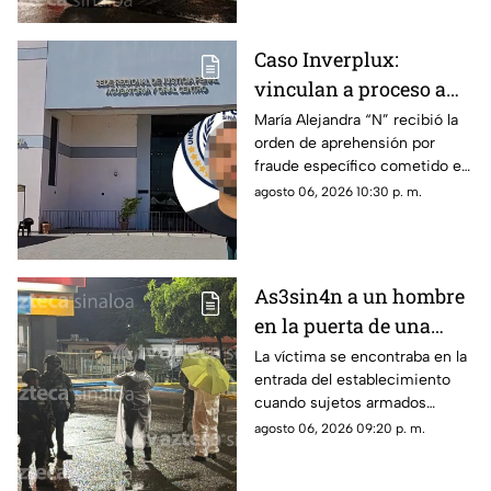
Caso Inverplux:
vinculan a proceso a
Isaac Andrey “N” y
María Alejandra “N” recibió la
orden de aprehensión por
detienen a segunda
fraude específico cometido en
implicada en
Sinaloa, mientras que el primer
agosto 06, 2026 10:30 p. m.
megafraude
detenido quedó en prisión
preventiva
As3sin4n a un hombre
en la puerta de una
tienda de conveniencia
La víctima se encontraba en la
entrada del establecimiento
en la Emiliano Zapata,
cuando sujetos armados
Culiacán
abrieron fuego contra él
agosto 06, 2026 09:20 p. m.