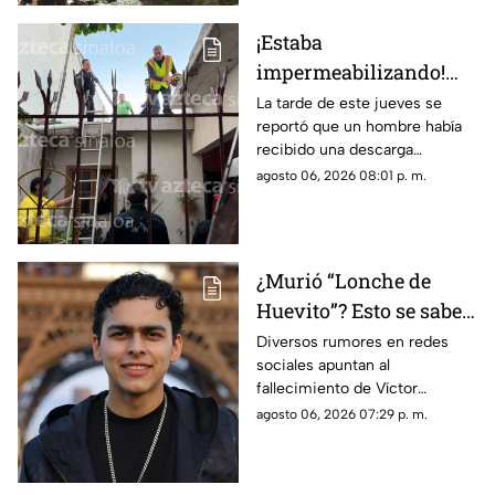
¡Estaba
impermeabilizando!
Hombre recibe
La tarde de este jueves se
reportó que un hombre había
descarga eléctrica en la
recibido una descarga
colonia Álamos Uno, en
eléctrica mientras se
agosto 06, 2026 08:01 p. m.
Los Mochis
encontraba trabajando en un
domicilio de la ciudad de Los
Mochis
¿Murió “Lonche de
Huevito”? Esto se sabe
del streamer
Diversos rumores en redes
sociales apuntan al
sinaloense
fallecimiento de Víctor
Ordoñez, conocido como
agosto 06, 2026 07:29 p. m.
“Lonche de Huevito”. Te
decimos lo que se sabe del
streamer