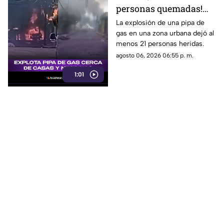
personas quemadas!
Explota pipa de gas
La explosión de una pipa de
gas en una zona urbana dejó al
cerca de casas y
menos 21 personas heridas.
negocios
agosto 06, 2026 06:55 p. m.
1:01