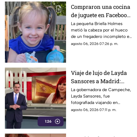
Compraron una cocina
de juguete en Facebook
y terminó en tragedia:
La pequeña Briella Holmes
metió la cabeza por el hueco
Muere niña de 3 años
de un fregadero incompleto en
atrapada en el mueble
un mueble de segunda mano;
agosto 06, 2026 07:26 p. m.
la Policía de Florida alerta
sobre los riesgos de artículos
infantiles usados
Viaje de lujo de Layda
Sansores a Madrid:
captada junto a su
La gobernadora de Campeche,
Layda Sansores, fue
hermana del DIF
fotografiada viajando en
estatal
primera clase a Madrid,
agosto 06, 2026 07:11 p. m.
acompañada de su hermana,
1:26
directora del DIF estatal