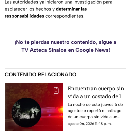
Las autoridades ya iniciaron una investigación para
esclarecer los hechos y
determinar las
responsabilidades
correspondientes.
¡No te pierdas nuestro contenido, sigue a
TV Azteca Sinaloa en Google News!
CONTENIDO RELACIONADO
Encuentran cuerpo sin
vida a un costado de la
carretera Culiacán-
La noche de este jueves 6 de
agosto se reportó el hallazgo
Eldorado, en Costa Rica
de un cuerpo sin vida a un
costado de la carretera: estaba
agosto 06, 2026 11:48 p. m.
envuelto en plástico