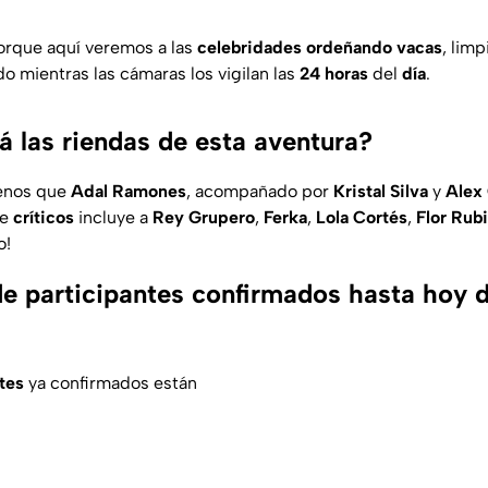
porque aquí veremos a las
celebridades
ordeñando
vacas
, lim
odo mientras las cámaras los vigilan las
24
horas
del
día
.
á las riendas de esta aventura?
enos que
Adal
Ramones
, acompañado por
Kristal
Silva
y
Alex
de
críticos
incluye a
Rey
Grupero
,
Ferka
,
Lola
Cortés
,
Flor
Rub
o!
 de participantes confirmados hasta hoy 
tes
ya confirmados están