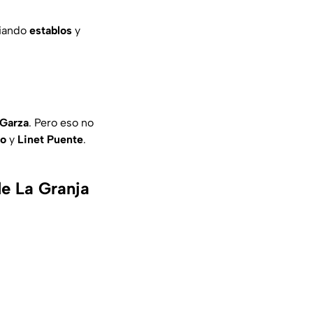
piando
establos
y
Garza
. Pero eso no
io
y
Linet
Puente
.
de La Granja