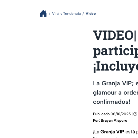
Viral y Tendencia
Video
VIDEO| 
partici
¡Incluy
La Granja VIP; e
glamour a ordeñ
confirmados!
Publicado 08/10/2025 | 🕑
Por:
Brayan Aispuro
¡La
Granja
VIP
está p