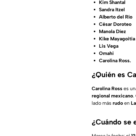
Kim Shantal
Sandra Itzel
Alberto del Río
César Doroteo
Manola Díez
Kike Mayagoitia
Lis Vega
Omahi
Carolina Ross.
¿Quién es Ca
Carolina
Ross
es un
regional
mexicano
.
lado más
rudo
en
La
¿Cuándo se e
Marca la fecha: el
12