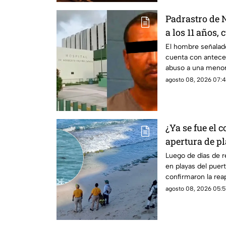
Padrastro de
a los 11 años, 
abus0; familia
El hombre señalado
cuenta con antece
abuso a una menor
agosto 08, 2026 07:4
¿Ya se fue el 
apertura de p
cuatro días c
Luego de días de r
en playas del puer
confirmaron la rea
agosto 08, 2026 05:5