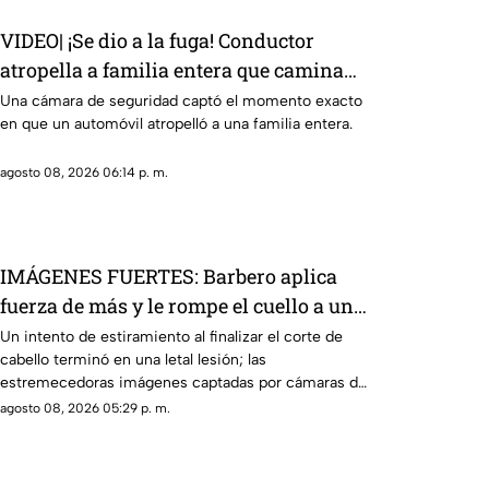
VIDEO| ¡Se dio a la fuga! Conductor
atropella a familia entera que caminaba
sobre la calle
Una cámara de seguridad captó el momento exacto
en que un automóvil atropelló a una familia entera.
agosto 08, 2026 06:14 p. m.
IMÁGENES FUERTES: Barbero aplica
fuerza de más y le rompe el cuello a un
cliente en pleno corte
Un intento de estiramiento al finalizar el corte de
cabello terminó en una letal lesión; las
estremecedoras imágenes captadas por cámaras de
seguridad se hicieron virales
agosto 08, 2026 05:29 p. m.