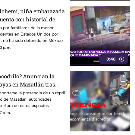
 Nohemí, niña embarazada
cuenta con historial de
res lo acusan
 por familiares de la menor
dentes en Estados Unidos por
; no ha sido detenido en México
3 p. m.
0:48
cocodrilo? Anuncian la
layas en Mazatlán tras
erradas
eportarse la presencia de un reptil
to de Mazatlán, autoridades
pertura de estos espacios
7 p. m.