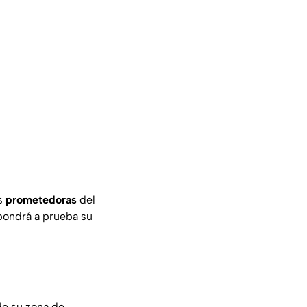
s
prometedoras
del
pondrá a prueba su
de su zona de