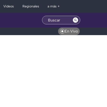
Regionales
Videos
a más +
En Vivo