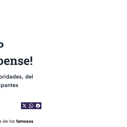
P
oense!
bridades, del
ipantes
e de los
famosos