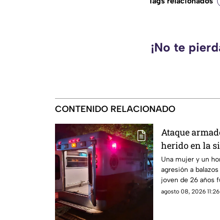
Tags relacionados
¡No te pierd
CONTENIDO RELACIONADO
Ataque armado
herido en la s
Mazatlán
Una mujer y un hom
agresión a balazos
joven de 26 años f
hospital
agosto 08, 2026 11:26