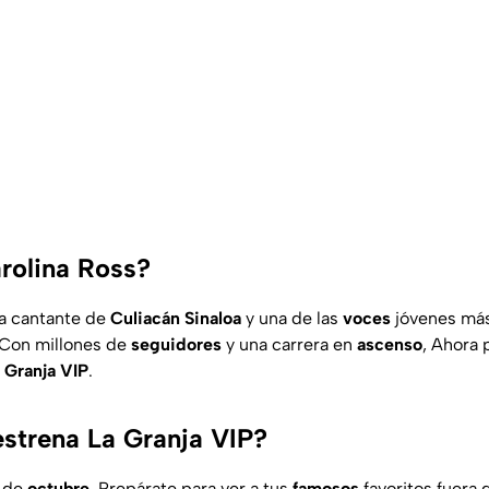
rolina Ross?
a cantante de
Culiacán
Sinaloa
y una de las
voces
jóvenes má
 Con millones de
seguidores
y una carrera en
ascenso
, Ahora 
Granja
VIP
.
strena La Granja VIP?
de
octubre
. Prepárate para ver a tus
famosos
favoritos fuera 