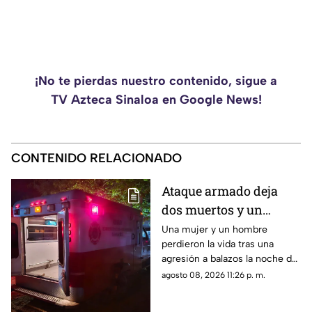
¡No te pierdas nuestro contenido, sigue a
TV Azteca Sinaloa en Google News!
CONTENIDO RELACIONADO
Ataque armado deja
dos muertos y un
herido en la
Una mujer y un hombre
perdieron la vida tras una
sindicatura de Villa
agresión a balazos la noche de
Unión, Mazatlán
este sábado; un joven de 26
agosto 08, 2026 11:26 p. m.
años fue trasladado de
urgencia a un hospital