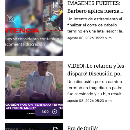
IMÁGENES FUERTES:
Barbero aplica fuerza
de más y le rompe el
Un intento de estiramiento al
finalizar el corte de cabello
cuello a un cliente en
terminó en una letal lesión; las
pleno corte
estremecedoras imágenes
agosto 08, 2026 05:29 p. m.
captadas por cámaras de
seguridad se hicieron virales
VIDEO| ¡Lo retaron y les
disparó! Discusión por
un terreno termina con
Una discusión por un camino
terminó en tragedia: un padre
un padre muerto y su
fue asesinado y su hijo resultó
hijo herido
herido.
agosto 08, 2026 05:23 p. m.
1:00
Era de Quilá: