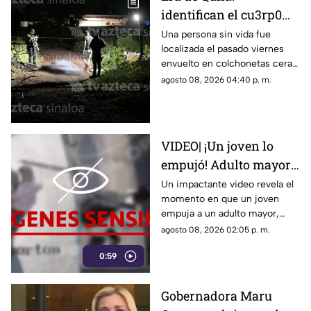
identifican el cu3rp0
envuelto en
Una persona sin vida fue
localizada el pasado viernes
colchonetas hallado en
envuelto en colchonetas cera
Los Cerritos, Culiacán
del sector de Los Cerritos, en
agosto 08, 2026 04:40 p. m.
Culiacán
VIDEO| ¡Un joven lo
empujó! Adulto mayor
muere atropellado por
Un impactante video revela el
momento en que un joven
un tráiler
empuja a un adulto mayor,
provocando su muerte al ser
agosto 08, 2026 02:05 p. m.
atropellado por un tráiler.
0:59
Gobernadora Maru