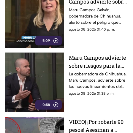
Campos advierte sobre
el uso de lineamientos
Maru Campos Galván,
gobernadora de Chihuahua,
para sancionar a
alertó sobre el peligro que
medios y periodistas
implican los nuevos
agosto 08, 2026 01:40 p. m.
lineamientos para sancionar a
5:09
medios y periodistas.
Maru Campos advierte
sobre riesgos para la
libertad de expresión
La gobernadora de Chihuahua,
Maru Campos, advierte sobre
los nuevos lineamientos del
Gobierno Federal que
agosto 08, 2026 01:38 p. m.
amenazan la libertad de
0:58
expresión.
VIDEO| ¡Por robarle 90
pesos! Asesinan a