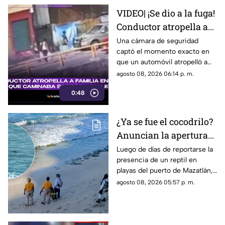
VIDEO| ¡Se dio a la fuga!
Conductor atropella a
familia entera que
Una cámara de seguridad
captó el momento exacto en
caminaba sobre la calle
que un automóvil atropelló a
una familia entera.
agosto 08, 2026 06:14 p. m.
0:48
¿Ya se fue el cocodrilo?
Anuncian la apertura
de playas en Mazatlán
Luego de días de reportarse la
presencia de un reptil en
tras cuatro días
playas del puerto de Mazatlán,
cerradas
autoridades confirmaron la
agosto 08, 2026 05:57 p. m.
reapertura de estos espacios