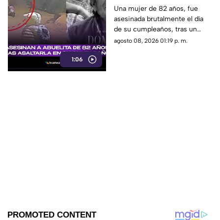
abuelita de 82 años tras
Una mujer de 82 años, fue
asesinada brutalmente el día
asaltarla en su
de su cumpleaños, tras un
cumpleaños
asalto por solo 90 pesos.
agosto 08, 2026 01:19 p. m.
1:06