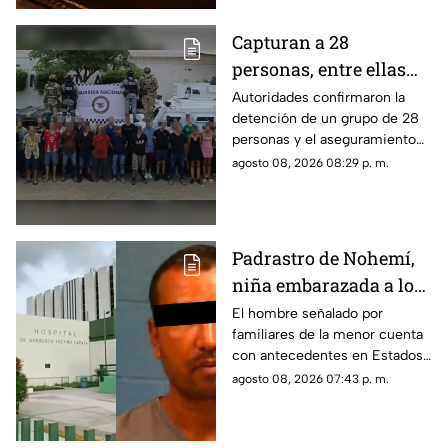
Capturan a 28
personas, entre ellas
mujeres, con un
Autoridades confirmaron la
detención de un grupo de 28
arsenal en El Roble,
personas y el aseguramiento
Mazatlán
de armas de fuego largas, en la
agosto 08, 2026 08:29 p. m.
zona rural de Mazatlán
Padrastro de Nohemí,
niña embarazada a los
11 años, cuenta con
El hombre señalado por
familiares de la menor cuenta
historial de abus0;
con antecedentes en Estados
familiares lo acusan
Unidos por abuso a una menor;
agosto 08, 2026 07:43 p. m.
no ha sido detenido en México