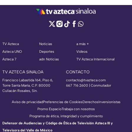
TV Azteca
Noticias
a más +
Azteca UNO
Deportes
Videos
Azteca 7
adn Noticias
TV Azteca Internacional
TV AZTECA SINALOA
CONTACTO
Francisco Labastida 164, Piso 6,
contacto@tvazteca.com
Torre Santa María, C.P. 80000
667 716 2600 | Conmutador
Culiacán Rosales, Sin.
Aviso de privacidad
Preferencias de Cookies
Derechos
Inversionistas
Promo Espacio
Trabaja con nosotros
Programa de ética, integridad y cumplimiento
Defensor de Audiencias y Código de Ética de Televisión Azteca III y
Televisora del Valle de México