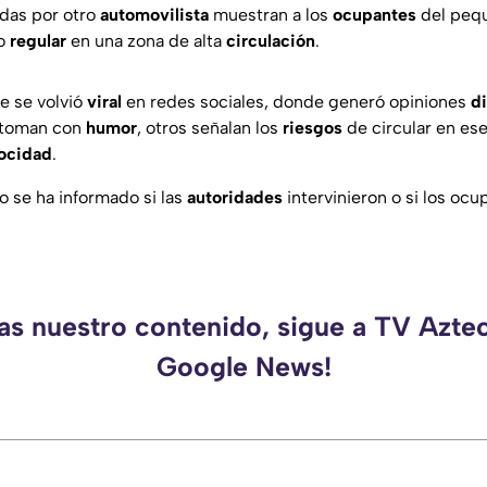
das por otro
automovilista
muestran a los
ocupantes
del pequ
o
regular
en una zona de alta
circulación
.
e se volvió
viral
en redes sociales, donde generó opiniones
d
 toman con
humor
, otros señalan los
riesgos
de circular en es
ocidad
.
 se ha informado si las
autoridades
intervinieron o si los ocu
as nuestro contenido, sigue a TV Azte
Google News!