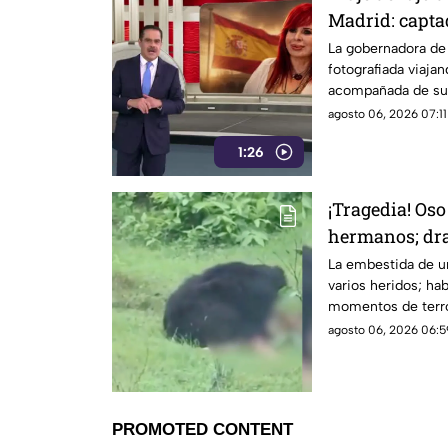
Madrid: capta
DIF estatal
La gobernadora de
fotografiada viaja
acompañada de su 
estatal
agosto 06, 2026 07:11
1:26
¡Tragedia! Oso
hermanos; dr
grabado en V
La embestida de un
varios heridos; ha
momentos de terror
agosto 06, 2026 06:5