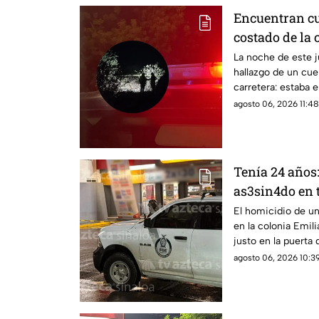
Encuentran cu
costado de la 
Eldorado, en C
La noche de este j
hallazgo de un cue
carretera: estaba e
agosto 06, 2026 11:48
Tenía 24 años:
as3sin4do en 
sur de Culiac
El homicidio de un
en la colonia Emil
justo en la puerta
agosto 06, 2026 10:39