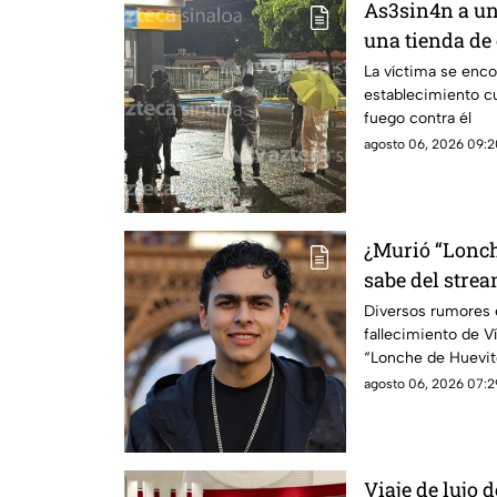
As3sin4n a un
una tienda de
Emiliano Zapa
La víctima se enco
establecimiento c
fuego contra él
agosto 06, 2026 09:2
¿Murió “Lonch
sabe del stre
Diversos rumores e
fallecimiento de 
“Lonche de Huevit
streamer
agosto 06, 2026 07:2
Viaje de lujo 