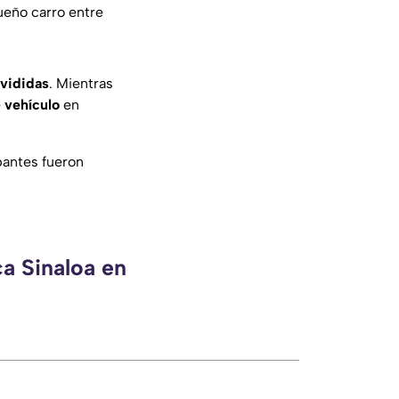
eño carro entre
ivididas
. Mientras
e
vehículo
en
pantes fueron
ca Sinaloa en