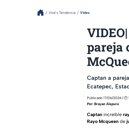
Viral y Tendencia
Video
VIDEO| 
pareja
McQue
Captan a parej
Ecatepec, Esta
Publicado 17/06/2026 | 🕑 
Por:
Brayan Aispuro
Captan
increíble
ra
Rayo
Mcqueen
de
j