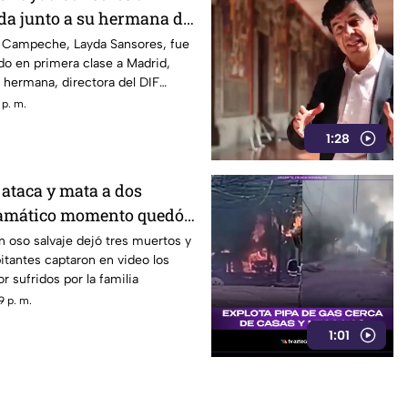
da junto a su hermana del
 Campeche, Layda Sansores, fue
ndo en primera clase a Madrid,
hermana, directora del DIF
 p. m.
1:28
 ataca y mata a dos
amático momento quedó
IDEO
 oso salvaje dejó tres muertos y
bitantes captaron en video los
 sufridos por la familia
9 p. m.
1:01