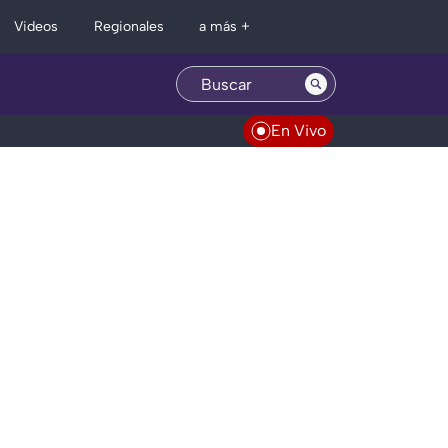
Regionales
Videos
a más +
En Vivo