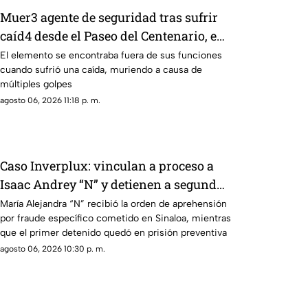
Muer3 agente de seguridad tras sufrir
caíd4 desde el Paseo del Centenario, en
Mazatlán
El elemento se encontraba fuera de sus funciones
cuando sufrió una caída, muriendo a causa de
múltiples golpes
agosto 06, 2026 11:18 p. m.
Caso Inverplux: vinculan a proceso a
Isaac Andrey “N” y detienen a segunda
implicada en megafraude
María Alejandra “N” recibió la orden de aprehensión
por fraude específico cometido en Sinaloa, mientras
que el primer detenido quedó en prisión preventiva
agosto 06, 2026 10:30 p. m.