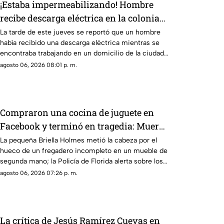
¡Estaba impermeabilizando! Hombre
recibe descarga eléctrica en la colonia
Álamos Uno, en Los Mochis
La tarde de este jueves se reportó que un hombre
había recibido una descarga eléctrica mientras se
encontraba trabajando en un domicilio de la ciudad
de Los Mochis
agosto 06, 2026 08:01 p. m.
Compraron una cocina de juguete en
Facebook y terminó en tragedia: Muere
niña de 3 años atrapada en el mueble
La pequeña Briella Holmes metió la cabeza por el
hueco de un fregadero incompleto en un mueble de
segunda mano; la Policía de Florida alerta sobre los
riesgos de artículos infantiles usados
agosto 06, 2026 07:26 p. m.
La crítica de Jesús Ramírez Cuevas en