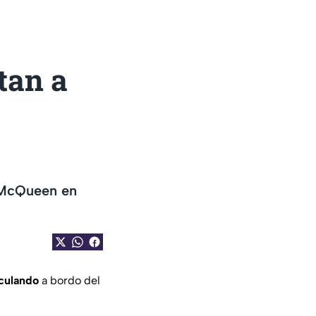
tan a
o McQueen en
rculando
a bordo del