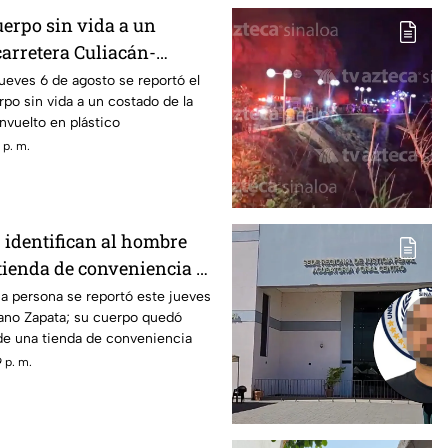
erpo sin vida a un
carretera Culiacán-
osta Rica
ueves 6 de agosto se reportó el
rpo sin vida a un costado de la
nvuelto en plástico
 p. m.
 identifican al hombre
tienda de conveniencia al
án
a persona se reportó este jueves
iano Zapata; su cuerpo quedó
 de una tienda de conveniencia
 p. m.