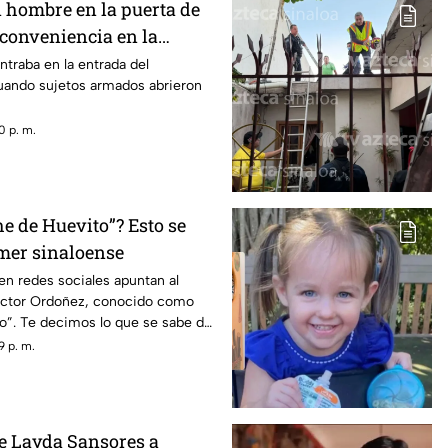
 hombre en la puerta de
 conveniencia en la
ta, Culiacán
ntraba en la entrada del
uando sujetos armados abrieron
0 p. m.
e de Huevito”? Esto se
amer sinaloense
n redes sociales apuntan al
Víctor Ordoñez, conocido como
o”. Te decimos lo que se sabe del
9 p. m.
de Layda Sansores a