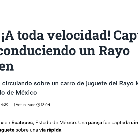
¡A toda velocidad! Cap
 conduciendo un Rayo
en
a circulando sobre un carro de juguete del Ray
do de México
14:39
| Actualizado 🕑 13:04
yo
en
Ecatepec
, Estado de México. Una
pareja
fue captada
ci
uguete
sobre una
vía
rápida
.