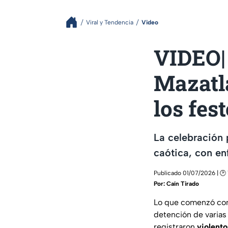
Viral y Tendencia
Video
VIDEO|
Mazatlá
los fes
La celebración 
caótica, con en
Publicado 01/07/2026 | 🕑 
Por:
Caín Tirado
Lo que comenzó como
detención de varias
registraron
violento