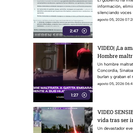
El gobierno ha inte
información, elim
silenciando voces 
agosto 05, 2026 07:2
2:47
VIDEO| ¡La ama
Hombre maltra
en Concordia f
Un hombre maltrat
Concordia, Sinaloa,
burlan y graban e
agosto 05, 2026 06:4
1:27
VIDEO SENSIBL
vida tras ser
pleno partido
Un devastador event