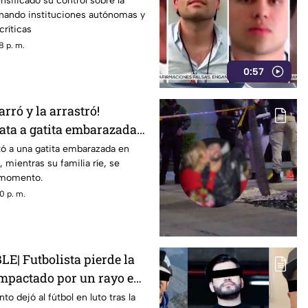
nsificado su control sobre la
inando instituciones autónomas y
críticas
8 p. m.
0:57
rró y la arrastró!
ta a gatita embarazada
rente a sus hijos
ó a una gatita embarazada en
 mientras su familia ríe, se
l momento.
0 p. m.
E| Futbolista pierde la
 impactado por un rayo en
o dejó al fútbol en luto tras la