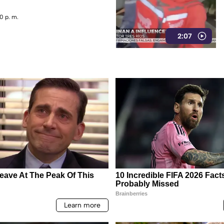
0 p. m.
2:07