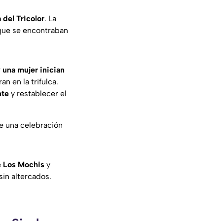
a del Tricolor
. La
 que se encontraban
 una mujer inician
n en la trifulca.
nte
y restablecer el
e una celebración
e
Los
Mochis
y
sin altercados.