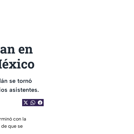
ean en
 México
lán se tornó
ios asistentes.
rminó con la
o de que se