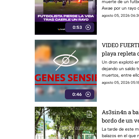
muerte de un futb
Awae por un rayo d
agosto 05, 2026 06:3
0:53
VIDEO FUERTE:
playa repleta 
muertos y her
Un dron explotó en 
dejando un saldo t
muertos, entre ell
heridos.
agosto 05, 2026 05:18
0:46
As3sin4n a ba
bordo de un v
Culiacán
La tarde de este m
balazos en el que