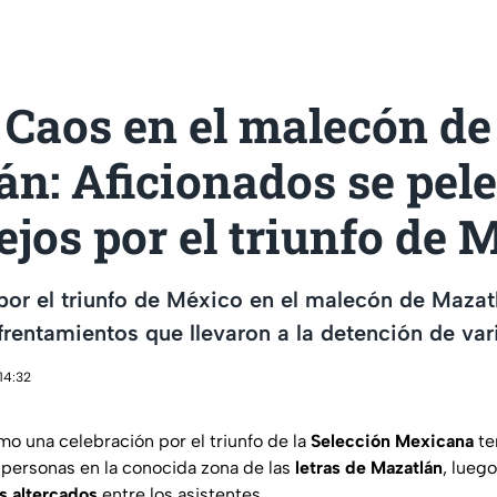
 Caos en el malecón de
n: Aficionados se pel
tejos por el triunfo de
por el triunfo de México en el malecón de Mazat
frentamientos que llevaron a la detención de var
14:32
 una celebración por el triunfo de la
Selección Mexicana
te
 personas en la conocida zona de las
letras
de
Mazatlán
, lueg
s
altercados
entre los asistentes.