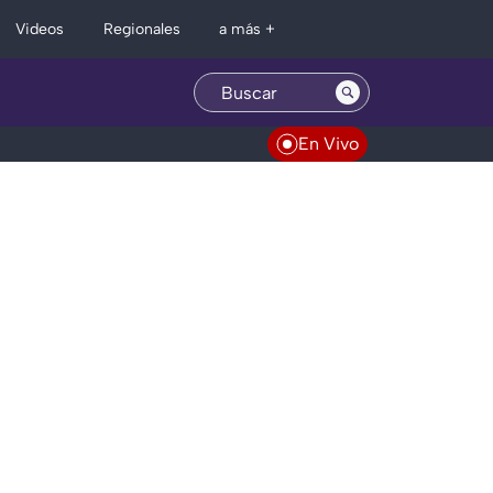
Regionales
Videos
a más +
En Vivo