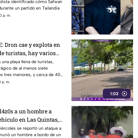
olista identificado cómo Safwan
urante un partido en Tailandia
0 p. m.
 Dron cae y explota en
de turistas, hay varios
idos
una playa llena de turistas,
rágico de al menos siete
os tres menores, y cerca de 40
 p. m.
1:03
l4z0s a un hombre a
ehículo en Las Quintas,
iércoles se reportó un ataque a
 murió un hombre a bordo de un