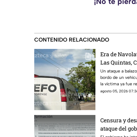
¡No te pierd
CONTENIDO RELACIONADO
Era de Navola
Las Quintas, C
identificado
Un ataque a balazo
bordo de un vehícu
la víctima ya fue r
agosto 05, 2026 07:3
Censura y des
ataque del go
pública