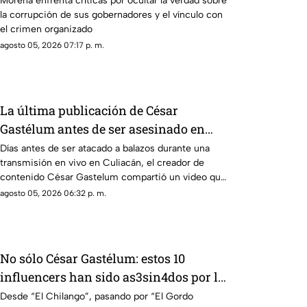
Morena enfrenta críticas por ocultar la verdad sobre
la corrupción de sus gobernadores y el vínculo con
el crimen organizado
agosto 05, 2026 07:17 p. m.
La última publicación de César
Gastélum antes de ser asesinado en
vivo: Presumía una "cita fresita"
Días antes de ser atacado a balazos durante una
transmisión en vivo en Culiacán, el creador de
contenido César Gastelum compartió un video que
dejaba entrever un nuevo “romance”
agosto 05, 2026 06:32 p. m.
No sólo César Gastélum: estos 10
influencers han sido as3sin4dos por la
guerra entre Los Chapitos y La Mayiza
Desde “El Chilango”, pasando por “El Gordo