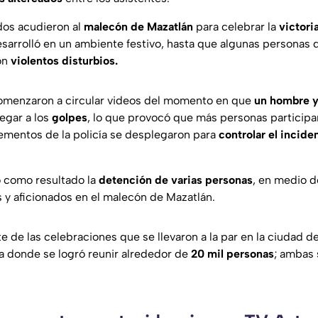
dos acudieron al
malecón de Mazatlán
para celebrar la
victori
sarrolló en un ambiente festivo, hasta que algunas personas
ron
violentos disturbios.
comenzaron a circular videos del momento en que
un hombre y
legar a los
golpes
, lo que provocó que más personas participara
elementos de la policía se desplegaron para
controlar el incide
ó como resultado la
detención de varias personas
, en medio d
s y aficionados en el malecón de Mazatlán.
te de las celebraciones que se llevaron a la par en la ciudad d
ma donde se logró reunir alrededor de
20 mil personas
; ambas 