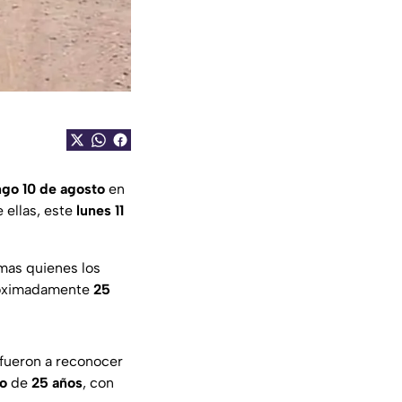
go 10 de agosto
en
e ellas, este
lunes 11
imas quienes los
oximadamente
25
r fueron a reconocer
o
de
25 años
, con