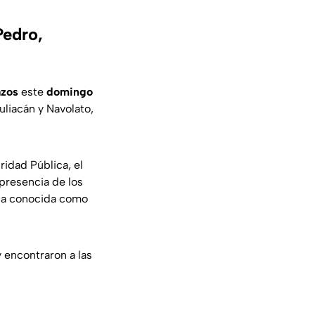
Pedro,
azos
este
domingo
liacán y Navolato,
idad Pública, el
presencia de los
na conocida como
y encontraron a las