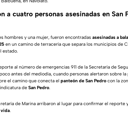
o Balbuena, en Navolato.
ron a cuatro personas asesinadas en San 
res hombres y una mujer, fueron encontradas
asesinadas a bal
25
en un camino de terracería que separa los municipios de Cu
l estado.
eporte al número de emergencias 911 de la Secretaría de Segur
 poco antes del mediodía, cuando personas alertaron sobre la 
re el camino que conecta el
panteón de San Pedro
con la zo
 sindicatura de
San Pedro
.
etaría de Marina arribaron al lugar para confirmar el reporte 
 vida
.