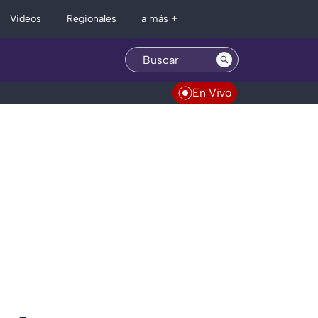
Regionales
Videos
a más +
En Vivo