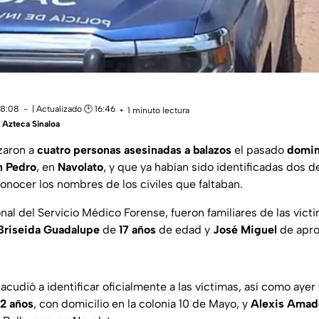
18:08
| Actualizado 🕑 16:46
1 minuto lectura
Azteca Sinaloa
zaron a
cuatro personas asesinadas a balazos
el pasado
domin
n Pedro
, en
Navolato
, y que ya habían sido identificadas dos d
onocer los nombres de los civiles que faltaban.
al del Servicio Médico Forense, fueron familiares de las víct
Briseida Guadalupe
de
17 años
de edad y
José Miguel
de apr
a acudió a identificar oficialmente a las víctimas, así como aye
2 años
, con domicilio en la colonia 10 de Mayo, y
Alexis Amad