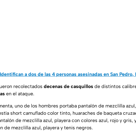
Identifican a dos de las 4 personas asesinadas en San Pedro,
 fueron recolectados
decenas de casquillos
de distintos calibr
gas
en el ataque.
imenta, uno de los hombres portaba pantalón de mezclilla azul,
estía short camuflado color tinto, huaraches de baqueta cruza
ntalón de mezclilla azul, playera con colores azul, rojo y gris, 
n de mezclilla azul, playera y tenis negros.