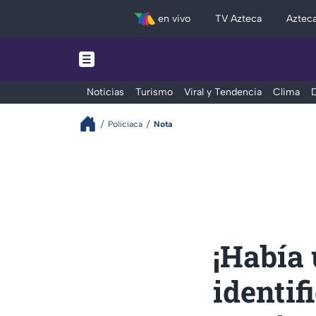
en vivo
TV Azteca
Aztec
Noticias
Turismo
Viral y Tendencia
Clima
D
Policiaca
Nota
¡Había
identif