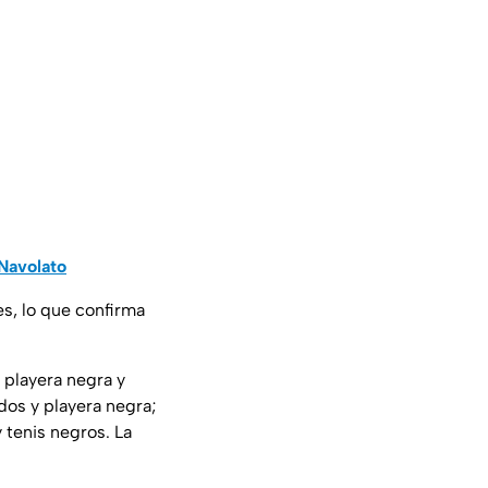
 Navolato
es, lo que confirma
 playera negra y
dos y playera negra;
y tenis negros. La