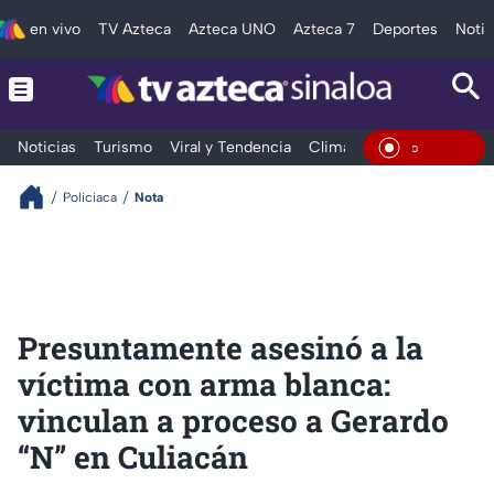
en vivo
TV Azteca
Azteca UNO
Azteca 7
Deportes
Notic
Noticias
Turismo
Viral y Tendencia
Clima
Deportes
Espec
En Viv
Policiaca
Nota
Presuntamente asesinó a la
víctima con arma blanca:
vinculan a proceso a Gerardo
“N” en Culiacán