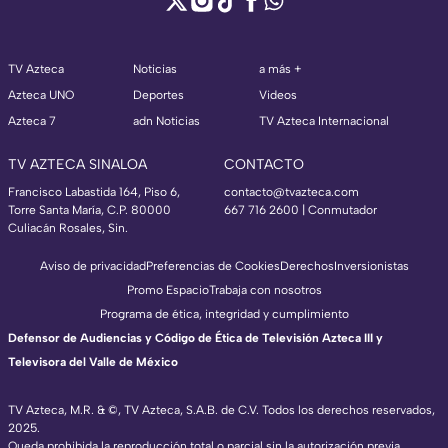
TV Azteca
Noticias
a más +
Azteca UNO
Deportes
Videos
Azteca 7
adn Noticias
TV Azteca Internacional
TV AZTECA SINALOA
CONTACTO
Francisco Labastida 164, Piso 6,
contacto@tvazteca.com
Torre Santa María, C.P. 80000
667 716 2600 | Conmutador
Culiacán Rosales, Sin.
Aviso de privacidad
Preferencias de Cookies
Derechos
Inversionistas
Promo Espacio
Trabaja con nosotros
Programa de ética, integridad y cumplimiento
Defensor de Audiencias y Código de Ética de Televisión Azteca III y
Televisora del Valle de México
TV Azteca, M.R. & ©, TV Azteca, S.A.B. de C.V. Todos los derechos reservados,
2025.
Queda prohibida la reproducción total o parcial sin la autorización previa,