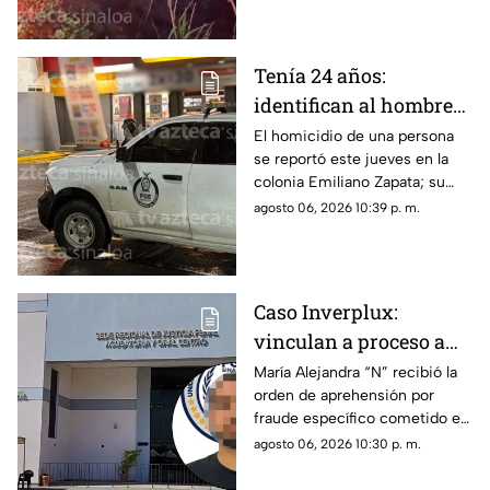
Tenía 24 años:
identifican al hombre
as3sin4do en tienda de
El homicidio de una persona
se reportó este jueves en la
conveniencia al sur de
colonia Emiliano Zapata; su
Culiacán
cuerpo quedó justo en la
agosto 06, 2026 10:39 p. m.
puerta de una tienda de
conveniencia
Caso Inverplux:
vinculan a proceso a
Isaac Andrey “N” y
María Alejandra “N” recibió la
orden de aprehensión por
detienen a segunda
fraude específico cometido en
implicada en
Sinaloa, mientras que el primer
agosto 06, 2026 10:30 p. m.
megafraude
detenido quedó en prisión
preventiva