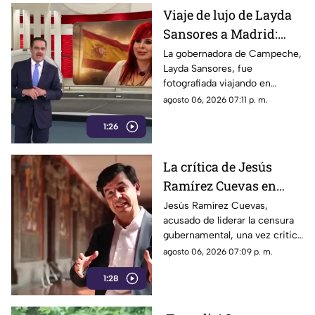
Viaje de lujo de Layda
Sansores a Madrid:
captada junto a su
La gobernadora de Campeche,
Layda Sansores, fue
hermana del DIF
fotografiada viajando en
estatal
primera clase a Madrid,
agosto 06, 2026 07:11 p. m.
acompañada de su hermana,
1:26
directora del DIF estatal
La crítica de Jesús
Ramírez Cuevas en
2013 se vuelve
Jesús Ramírez Cuevas,
acusado de liderar la censura
relevante en la censura
gubernamental, una vez criticó
actual
abiertamente en 2013 la
agosto 06, 2026 07:09 p. m.
manipulación mediática a
1:28
través de publicidad oficial