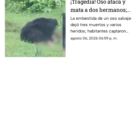
¡Tragedia! Oso ataca y
mata a dos hermanos;
dramático momento
La embestida de un oso salvaje
dejó tres muertos y varios
quedó grabado en
heridos; habitantes captaron
VIDEO
en video los momentos de
agosto 06, 2026 06:59 p. m.
terror sufridos por la familia