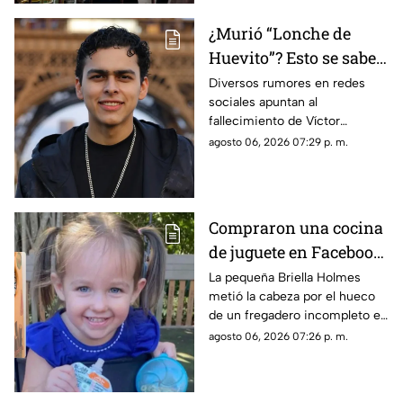
Mochis
¿Murió “Lonche de
Huevito”? Esto se sabe
del streamer
Diversos rumores en redes
sociales apuntan al
sinaloense
fallecimiento de Víctor
Ordoñez, conocido como
agosto 06, 2026 07:29 p. m.
“Lonche de Huevito”. Te
decimos lo que se sabe del
streamer
Compraron una cocina
de juguete en Facebook
y terminó en tragedia:
La pequeña Briella Holmes
metió la cabeza por el hueco
Muere niña de 3 años
de un fregadero incompleto en
atrapada en el mueble
un mueble de segunda mano;
agosto 06, 2026 07:26 p. m.
la Policía de Florida alerta
sobre los riesgos de artículos
infantiles usados