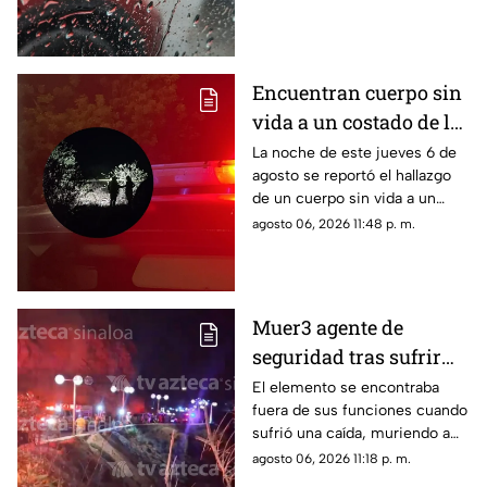
pronóstico del clima para este
viernes 7 de agosto de 2026
Encuentran cuerpo sin
vida a un costado de la
carretera Culiacán-
La noche de este jueves 6 de
agosto se reportó el hallazgo
Eldorado, en Costa Rica
de un cuerpo sin vida a un
costado de la carretera: estaba
agosto 06, 2026 11:48 p. m.
envuelto en plástico
Muer3 agente de
seguridad tras sufrir
caíd4 desde el Paseo
El elemento se encontraba
fuera de sus funciones cuando
del Centenario, en
sufrió una caída, muriendo a
Mazatlán
causa de múltiples golpes
agosto 06, 2026 11:18 p. m.