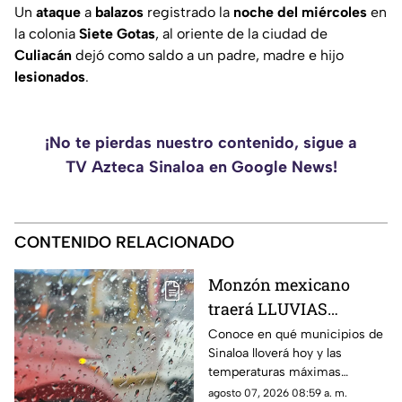
Un
ataque
a
balazos
registrado la
noche del
miércoles
en
la colonia
Siete
Gotas
, al oriente de la ciudad de
Culiacán
dejó como saldo a un padre, madre e hijo
lesionados
.
¡No te pierdas nuestro contenido, sigue a
TV Azteca Sinaloa en Google News!
CONTENIDO RELACIONADO
Monzón mexicano
traerá LLUVIAS
FUERTES para Sinaloa
Conoce en qué municipios de
Sinaloa lloverá hoy y las
HOY: conoce en qué
temperaturas máximas
municipios
esperadas: este es el
agosto 07, 2026 08:59 a. m.