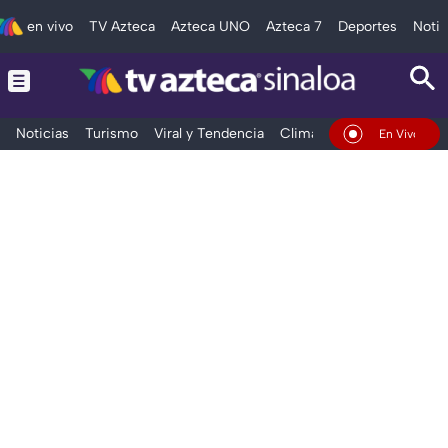
en vivo
TV Azteca
Azteca UNO
Azteca 7
Deportes
Notic
Noticias
Turismo
Viral y Tendencia
Clima
Deportes
Espec
En Vivo