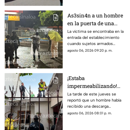
As3sin4n a un hombre
en la puerta de una
tienda de conveniencia
La víctima se encontraba en la
entrada del establecimiento
en la Emiliano Zapata,
cuando sujetos armados
Culiacán
abrieron fuego contra él
agosto 06, 2026 09:20 p. m.
¡Estaba
impermeabilizando!
Hombre recibe
La tarde de este jueves se
reportó que un hombre había
descarga eléctrica en la
recibido una descarga
colonia Álamos Uno, en
eléctrica mientras se
agosto 06, 2026 08:01 p. m.
Los Mochis
encontraba trabajando en un
domicilio de la ciudad de Los