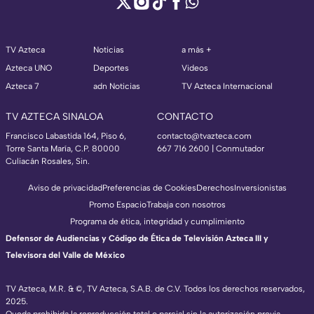
TV Azteca
Noticias
a más +
Azteca UNO
Deportes
Videos
Azteca 7
adn Noticias
TV Azteca Internacional
TV AZTECA SINALOA
CONTACTO
Francisco Labastida 164, Piso 6,
contacto@tvazteca.com
Torre Santa María, C.P. 80000
667 716 2600 | Conmutador
Culiacán Rosales, Sin.
Aviso de privacidad
Preferencias de Cookies
Derechos
Inversionistas
Promo Espacio
Trabaja con nosotros
Programa de ética, integridad y cumplimiento
Defensor de Audiencias y Código de Ética de Televisión Azteca III y
Televisora del Valle de México
TV Azteca, M.R. & ©, TV Azteca, S.A.B. de C.V. Todos los derechos reservados,
2025.