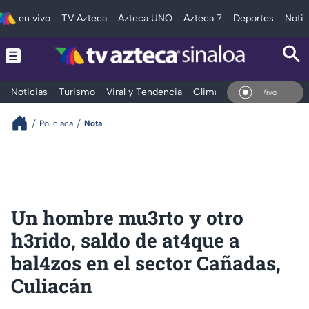
en vivo
TV Azteca
Azteca UNO
Azteca 7
Deportes
Notic
Noticias
Turismo
Viral y Tendencia
Clima
Deportes
Espec
En Vivo
Policiaca
Nota
Un hombre mu3rto y otro
h3rido, saldo de at4que a
bal4zos en el sector Cañadas,
Culiacán