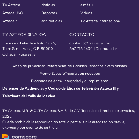
TV Azteca
Noticias
a más +
Azteca UNO
Deportes
Videos
Azteca 7
adn Noticias
TV Azteca Internacional
TV AZTECA SINALOA
CONTACTO
Francisco Labastida 164, Piso 6,
contacto@tvazteca.com
Torre Santa María, C.P. 80000
667 716 2600 | Conmutador
Culiacán Rosales, Sin.
Aviso de privacidad
Preferencias de Cookies
Derechos
Inversionistas
Promo Espacio
Trabaja con nosotros
Programa de ética, integridad y cumplimiento
Defensor de Audiencias y Código de Ética de Televisión Azteca III y
Televisora del Valle de México
TV Azteca, M.R. & ©, TV Azteca, S.A.B. de C.V. Todos los derechos reservados,
2025.
Queda prohibida la reproducción total o parcial sin la autorización previa,
expresa y por escrito de su titular.