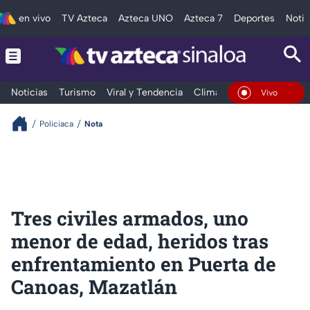
en vivo
TV Azteca
Azteca UNO
Azteca 7
Deportes
Notic
Noticias
Turismo
Viral y Tendencia
Clima
Deportes
Espec
En Vivo
Policiaca
Nota
Tres civiles armados, uno
menor de edad, heridos tras
enfrentamiento en Puerta de
Canoas, Mazatlán