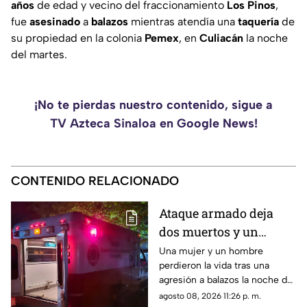
años
de edad y vecino del fraccionamiento
Los
Pinos
,
fue
asesinado
a
balazos
mientras atendía una
taquería
de
su propiedad en la colonia
Pemex
, en
Culiacán
la noche
del martes.
¡No te pierdas nuestro contenido, sigue a
TV Azteca Sinaloa en Google News!
CONTENIDO RELACIONADO
Ataque armado deja
dos muertos y un
herido en la
Una mujer y un hombre
perdieron la vida tras una
sindicatura de Villa
agresión a balazos la noche de
Unión, Mazatlán
este sábado; un joven de 26
agosto 08, 2026 11:26 p. m.