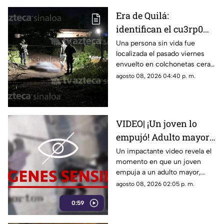
Era de Quilá:
identifican el cu3rp0
envuelto en
Una persona sin vida fue
localizada el pasado viernes
colchonetas hallado en
envuelto en colchonetas cera
Los Cerritos, Culiacán
del sector de Los Cerritos, en
agosto 08, 2026 04:40 p. m.
Culiacán
VIDEO| ¡Un joven lo
empujó! Adulto mayor
muere atropellado por
Un impactante video revela el
momento en que un joven
un tráiler
empuja a un adulto mayor,
provocando su muerte al ser
agosto 08, 2026 02:05 p. m.
atropellado por un tráiler.
0:59