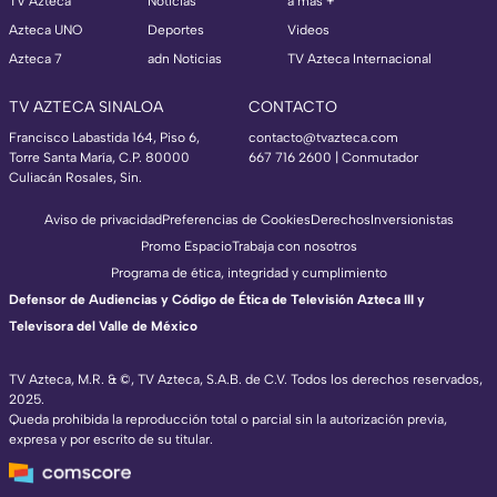
TV Azteca
Noticias
a más +
Azteca UNO
Deportes
Videos
Azteca 7
adn Noticias
TV Azteca Internacional
TV AZTECA SINALOA
CONTACTO
Francisco Labastida 164, Piso 6,
contacto@tvazteca.com
Torre Santa María, C.P. 80000
667 716 2600 | Conmutador
Culiacán Rosales, Sin.
Aviso de privacidad
Preferencias de Cookies
Derechos
Inversionistas
Promo Espacio
Trabaja con nosotros
Programa de ética, integridad y cumplimiento
Defensor de Audiencias y Código de Ética de Televisión Azteca III y
Televisora del Valle de México
TV Azteca, M.R. & ©, TV Azteca, S.A.B. de C.V. Todos los derechos reservados,
2025.
Queda prohibida la reproducción total o parcial sin la autorización previa,
expresa y por escrito de su titular.