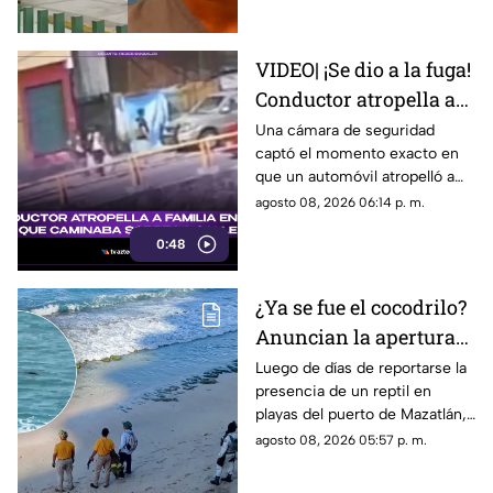
VIDEO| ¡Se dio a la fuga!
Conductor atropella a
familia entera que
Una cámara de seguridad
captó el momento exacto en
caminaba sobre la calle
que un automóvil atropelló a
una familia entera.
agosto 08, 2026 06:14 p. m.
0:48
¿Ya se fue el cocodrilo?
Anuncian la apertura
de playas en Mazatlán
Luego de días de reportarse la
presencia de un reptil en
tras cuatro días
playas del puerto de Mazatlán,
cerradas
autoridades confirmaron la
agosto 08, 2026 05:57 p. m.
reapertura de estos espacios