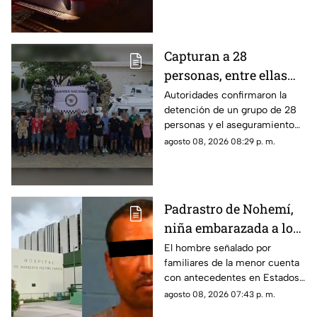
años fue trasladado de
urgencia a un hospital
Capturan a 28
personas, entre ellas
mujeres, con un
Autoridades confirmaron la
detención de un grupo de 28
arsenal en El Roble,
personas y el aseguramiento
Mazatlán
de armas de fuego largas, en la
agosto 08, 2026 08:29 p. m.
zona rural de Mazatlán
Padrastro de Nohemí,
niña embarazada a los
11 años, cuenta con
El hombre señalado por
familiares de la menor cuenta
historial de abus0;
con antecedentes en Estados
familiares lo acusan
Unidos por abuso a una menor;
agosto 08, 2026 07:43 p. m.
no ha sido detenido en México