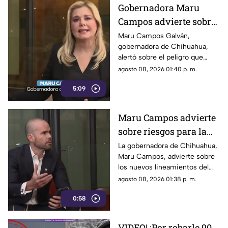
Gobernadora Maru
Campos advierte sobre
el uso de lineamientos
Maru Campos Galván,
gobernadora de Chihuahua,
para sancionar a
alertó sobre el peligro que
medios y periodistas
implican los nuevos
agosto 08, 2026 01:40 p. m.
lineamientos para sancionar a
5:09
medios y periodistas.
Maru Campos advierte
sobre riesgos para la
libertad de expresión
La gobernadora de Chihuahua,
Maru Campos, advierte sobre
los nuevos lineamientos del
Gobierno Federal que
agosto 08, 2026 01:38 p. m.
amenazan la libertad de
0:58
expresión.
VIDEO| ¡Por robarle 90