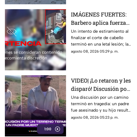
IMÁGENES FUERTES:
Barbero aplica fuerza
de más y le rompe el
Un intento de estiramiento al
finalizar el corte de cabello
cuello a un cliente en
terminó en una letal lesión; las
pleno corte
estremecedoras imágenes
agosto 08, 2026 05:29 p. m.
captadas por cámaras de
seguridad se hicieron virales
VIDEO| ¡Lo retaron y les
disparó! Discusión por
un terreno termina con
Una discusión por un camino
terminó en tragedia: un padre
un padre muerto y su
fue asesinado y su hijo resultó
hijo herido
herido.
agosto 08, 2026 05:23 p. m.
1:00