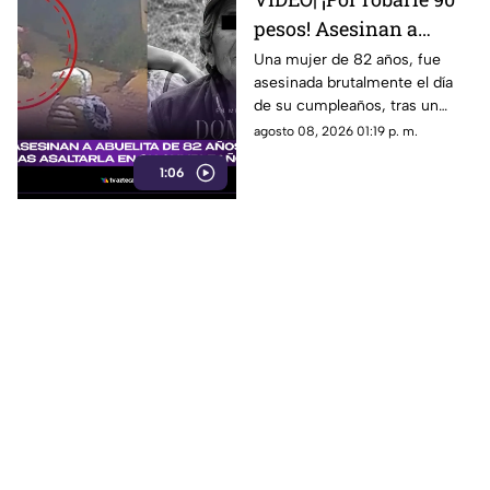
pesos! Asesinan a
abuelita de 82 años tras
Una mujer de 82 años, fue
asesinada brutalmente el día
asaltarla en su
de su cumpleaños, tras un
cumpleaños
asalto por solo 90 pesos.
agosto 08, 2026 01:19 p. m.
1:06