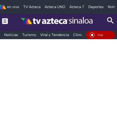
en vivo
TV Azteca
Azteca UNO
Azteca 7
Deportes
Notic
Noticias
Turismo
Viral y Tendencia
Clima
Deportes
Espec
En Vivo