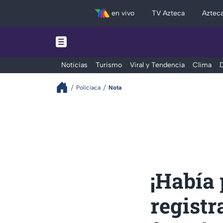
en vivo
TV Azteca
Aztec
Noticias
Turismo
Viral y Tendencia
Clima
D
Policiaca
Nota
¡Había
registr