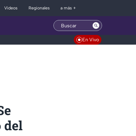
Regionales
Videos
a más +
En Vivo
Se
 del