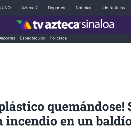
a UNO
Azteca 7
Deportes
Noticias
adn Noticias
eportes
Espectáculos
Policiaca
 plástico quemándose! 
a incendio en un baldío