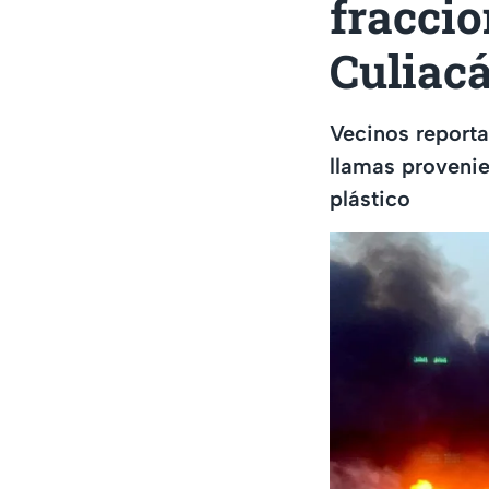
fracci
Culiac
Vecinos report
llamas provenie
plástico