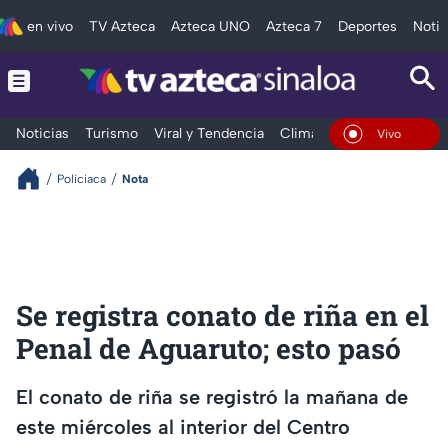
en vivo
TV Azteca
Azteca UNO
Azteca 7
Deportes
Notic
Noticias
Turismo
Viral y Tendencia
Clima
Deportes
Espec
En Vivo
Policiaca
Nota
Se registra conato de riña en el
Penal de Aguaruto; esto pasó
El conato de riña se registró la mañana de
este miércoles al interior del Centro