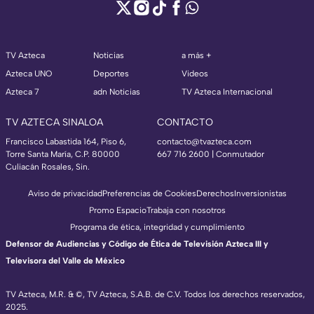
TV Azteca
Noticias
a más +
Azteca UNO
Deportes
Videos
Azteca 7
adn Noticias
TV Azteca Internacional
TV AZTECA SINALOA
CONTACTO
Francisco Labastida 164, Piso 6,
contacto@tvazteca.com
Torre Santa María, C.P. 80000
667 716 2600 | Conmutador
Culiacán Rosales, Sin.
Aviso de privacidad
Preferencias de Cookies
Derechos
Inversionistas
Promo Espacio
Trabaja con nosotros
Programa de ética, integridad y cumplimiento
Defensor de Audiencias y Código de Ética de Televisión Azteca III y
Televisora del Valle de México
TV Azteca, M.R. & ©, TV Azteca, S.A.B. de C.V. Todos los derechos reservados,
2025.