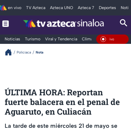
en vivo
TV Azteca
Azteca UNO
Azteca 7
Deportes
Notic
Noticias
Turismo
Viral y Tendencia
Clima
Deportes
Espec
En Vivo
Policiaca
Nota
ÚLTIMA HORA: Reportan
fuerte balacera en el penal de
Aguaruto, en Culiacán
La tarde de este miércoles 21 de mayo se