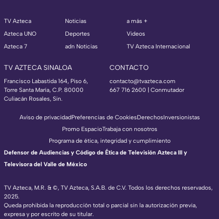
TV Azteca
Noticias
a más +
Azteca UNO
Deportes
Videos
Azteca 7
adn Noticias
TV Azteca Internacional
TV AZTECA SINALOA
CONTACTO
Francisco Labastida 164, Piso 6,
contacto@tvazteca.com
Torre Santa María, C.P. 80000
667 716 2600 | Conmutador
Culiacán Rosales, Sin.
Aviso de privacidad
Preferencias de Cookies
Derechos
Inversionistas
Promo Espacio
Trabaja con nosotros
Programa de ética, integridad y cumplimiento
Defensor de Audiencias y Código de Ética de Televisión Azteca III y
Televisora del Valle de México
TV Azteca, M.R. & ©, TV Azteca, S.A.B. de C.V. Todos los derechos reservados,
2025.
Queda prohibida la reproducción total o parcial sin la autorización previa,
expresa y por escrito de su titular.