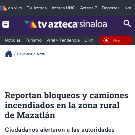
en vivo
TV Azteca
Azteca UNO
Azteca 7
Deportes
Notic
Noticias
Turismo
Viral y Tendencia
Clima
Deportes
Espec
En Vivo
Policiaca
Nota
Reportan bloqueos y camiones
incendiados en la zona rural
de Mazatlán
Ciudadanos alertaron a las autoridades