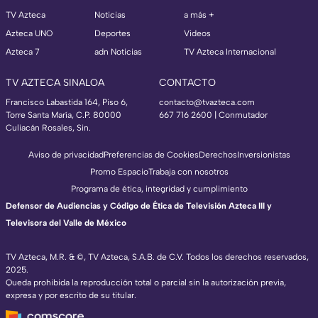
TV Azteca
Noticias
a más +
Azteca UNO
Deportes
Videos
Azteca 7
adn Noticias
TV Azteca Internacional
TV AZTECA SINALOA
CONTACTO
Francisco Labastida 164, Piso 6,
contacto@tvazteca.com
Torre Santa María, C.P. 80000
667 716 2600 | Conmutador
Culiacán Rosales, Sin.
Aviso de privacidad
Preferencias de Cookies
Derechos
Inversionistas
Promo Espacio
Trabaja con nosotros
Programa de ética, integridad y cumplimiento
Defensor de Audiencias y Código de Ética de Televisión Azteca III y
Televisora del Valle de México
TV Azteca, M.R. & ©, TV Azteca, S.A.B. de C.V. Todos los derechos reservados,
2025.
Queda prohibida la reproducción total o parcial sin la autorización previa,
expresa y por escrito de su titular.