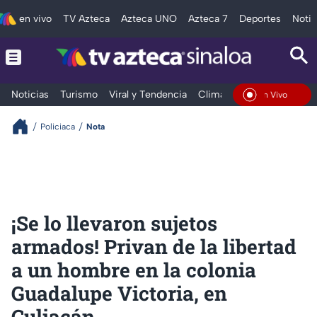
en vivo
TV Azteca
Azteca UNO
Azteca 7
Deportes
Notic
Noticias
Turismo
Viral y Tendencia
Clima
Deportes
Espec
En Vivo
Policiaca
Nota
¡Se lo llevaron sujetos
armados! Privan de la libertad
a un hombre en la colonia
Guadalupe Victoria, en
Culiacán