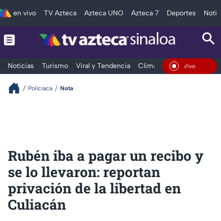
en vivo
TV Azteca
Azteca UNO
Azteca 7
Deportes
Notic
Noticias
Turismo
Viral y Tendencia
Clima
Deportes
Espec
En Vivo
Policiaca
Nota
Rubén iba a pagar un recibo y
se lo llevaron: reportan
privación de la libertad en
Culiacán