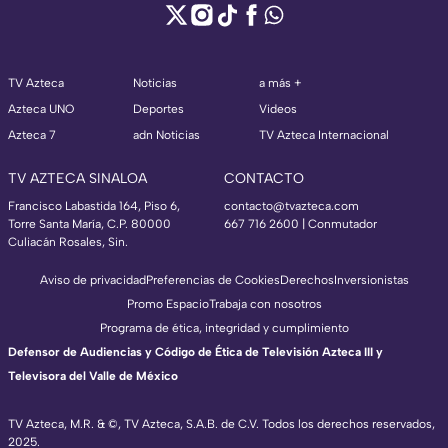
TV Azteca
Noticias
a más +
Azteca UNO
Deportes
Videos
Azteca 7
adn Noticias
TV Azteca Internacional
TV AZTECA SINALOA
CONTACTO
Francisco Labastida 164, Piso 6,
contacto@tvazteca.com
Torre Santa María, C.P. 80000
667 716 2600 | Conmutador
Culiacán Rosales, Sin.
Aviso de privacidad
Preferencias de Cookies
Derechos
Inversionistas
Promo Espacio
Trabaja con nosotros
Programa de ética, integridad y cumplimiento
Defensor de Audiencias y Código de Ética de Televisión Azteca III y
Televisora del Valle de México
TV Azteca, M.R. & ©, TV Azteca, S.A.B. de C.V. Todos los derechos reservados,
2025.