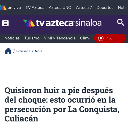
en vivo
TV Azteca
Azteca UNO
Azteca 7
Deportes
Notic
Noticias
Turismo
Viral y Tendencia
Clima
Deportes
Espec
En Vivo
Policiaca
Nota
Quisieron huir a pie después
del choque: esto ocurrió en la
persecución por La Conquista,
Culiacán