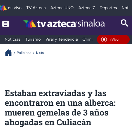
en vivo
TV Azteca
Azteca UNO
Azteca 7
Deportes
Notic
Noticias
Turismo
Viral y Tendencia
Clima
Deportes
Espec
En Vivo
Policiaca
Nota
Estaban extraviadas y las
encontraron en una alberca:
mueren gemelas de 3 años
ahogadas en Culiacán