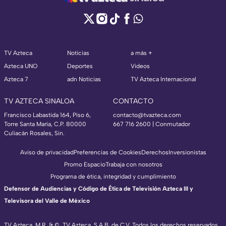
TV Azteca
Noticias
a más +
Azteca UNO
Deportes
Videos
Azteca 7
adn Noticias
TV Azteca Internacional
TV AZTECA SINALOA
CONTACTO
Francisco Labastida 164, Piso 6,
contacto@tvazteca.com
Torre Santa María, C.P. 80000
667 716 2600 | Conmutador
Culiacán Rosales, Sin.
Aviso de privacidad
Preferencias de Cookies
Derechos
Inversionistas
Promo Espacio
Trabaja con nosotros
Programa de ética, integridad y cumplimiento
Defensor de Audiencias y Código de Ética de Televisión Azteca III y
Televisora del Valle de México
TV Azteca, M.R. & ©, TV Azteca, S.A.B. de C.V. Todos los derechos reservados,