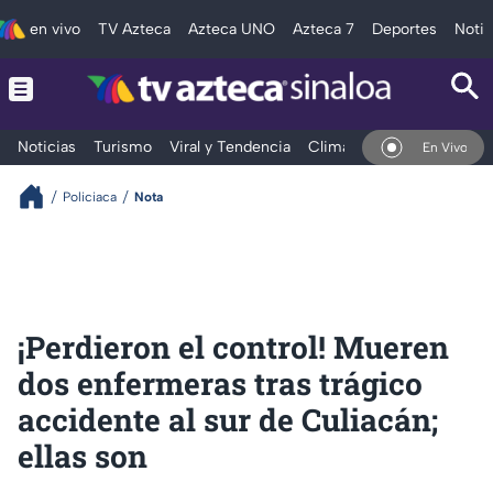
en vivo
TV Azteca
Azteca UNO
Azteca 7
Deportes
Notic
Noticias
Turismo
Viral y Tendencia
Clima
Deportes
Espec
En Vivo
Policiaca
Nota
¡Perdieron el control! Mueren
dos enfermeras tras trágico
accidente al sur de Culiacán;
ellas son