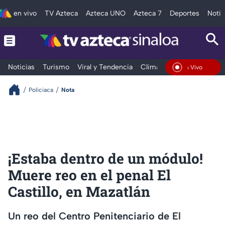
en vivo
TV Azteca
Azteca UNO
Azteca 7
Deportes
Notic
Noticias
Turismo
Viral y Tendencia
Clima
Deportes
Espec
En Vivo
Policiaca
Nota
¡Estaba dentro de un módulo!
Muere reo en el penal El
Castillo, en Mazatlán
Un reo del Centro Penitenciario de El