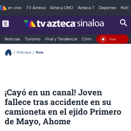
en vivo
TV Azteca
Azteca UNO
Azteca 7
Deportes
Notic
Noticias
Turismo
Viral y Tendencia
Clima
Deportes
Espec
En Vivo
Policiaca
Nota
¡Cayó en un canal! Joven
fallece tras accidente en su
camioneta en el ejido Primero
de Mayo, Ahome