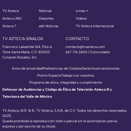
TV Azteca
Noticias
a más +
Azteca UNO
Deportes
Videos
Azteca 7
adn Noticias
TV Azteca Internacional
TV AZTECA SINALOA
CONTACTO
Francisco Labastida 164, Piso 6,
contacto@tvazteca.com
Torre Santa María, C.P. 80000
667 716 2600 | Conmutador
Culiacán Rosales, Sin.
Aviso de privacidad
Preferencias de Cookies
Derechos
Inversionistas
Promo Espacio
Trabaja con nosotros
Programa de ética, integridad y cumplimiento
Defensor de Audiencias y Código de Ética de Televisión Azteca III y
Televisora del Valle de México
TV Azteca, M.R. & ©, TV Azteca, S.A.B. de C.V. Todos los derechos reservados,
2025.
Queda prohibida la reproducción total o parcial sin la autorización previa,
expresa y por escrito de su titular.