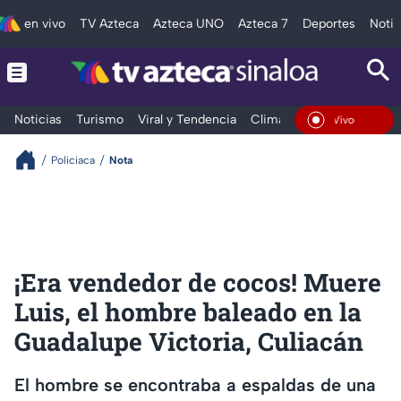
en vivo
TV Azteca
Azteca UNO
Azteca 7
Deportes
Notic
Noticias
Turismo
Viral y Tendencia
Clima
Deportes
Espec
En Vivo
Policiaca
Nota
¡Era vendedor de cocos! Muere
Luis, el hombre baleado en la
Guadalupe Victoria, Culiacán
El hombre se encontraba a espaldas de una